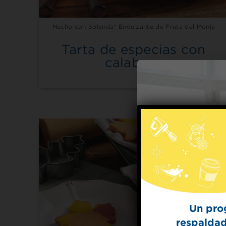
Hecho con Splenda® Endulzante de Fruta del Monje
Tarta de especias con
calabaza
Un pro
respaldad