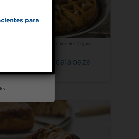
acientes para
Hecho con Splenda® Endulzante Original
UP
Gofres de calabaza
ceive marketing emails
cy policy
ks