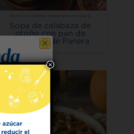
Hecho con Splenda® Endulzante con Stevia
Sopa de calabaza de
otoño con pan de
imitación de Panera
×
 for
t Dish
ecipes from the
kitchen.
 azúcar
reducir el