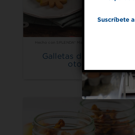
Suscríbete a
Hecho con SPLENDA® Magic Baker™ endulzante
Galletas de hoja de
otoño