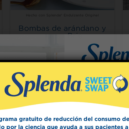
Hecho con Splenda® Endulzante Original
Bombas de arándano y
queso Brie
Sign Up
The Swee
Get mouth-watering r
Splenda test 
grama gratuito de reducción del consumo de
o por la ciencia que ayuda a sus pacientes a 