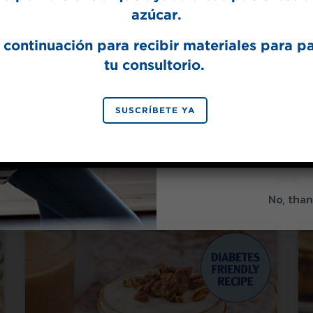
azúcar.
 continuación para recibir materiales para p
tu consultorio.
Hecho con Splenda® Endulzante Original
SIGN 
SUSCRÍBETE YA
Tazón de puré de batata
para el desayuno
By signing up, you agree to re
from Splenda.
Priva
No, than