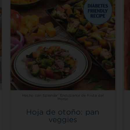
Hecho con Splenda® Endulzante de Fruta del
Monje
Hoja de otoño: pan
veggies