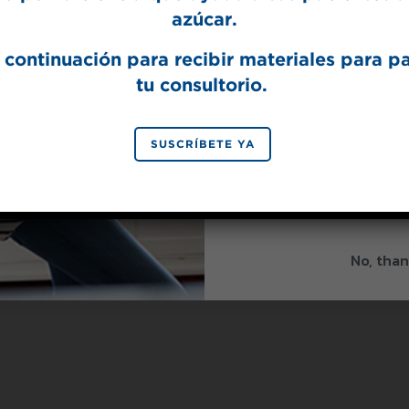
azúcar.
 continuación para recibir materiales para p
Splenda® 
tu consultorio.
SIGN 
SUSCRÍBETE YA
By signing up, you agree to re
from Splenda.
Priva
No, than