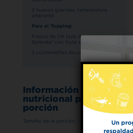
2 huevos grandes, temperatura
ambiente
Para el Topping:
Frasco de 1/4 taza de endulzante
Splenda® con fruta del monje
2 cucharaditas de canela molidas
Información
nutricional por
porción
Tamaño de la porción: 1 bar
Un pro
respaldad