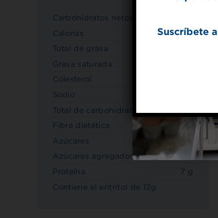
Carbohidratos netos
3 g
Suscríbete a
Calorías
170
Total de grasa
13 g
Grasa saturada
5 g
Colesterol
45mg
Sodio
100mg
Total de carbohidratos
16 g
Fibra dietética
1 g
Azúcares
3 g
Azúcares agregados
0 g
Proteína
7 g
Contiene el eritritol de 12g