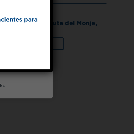
acientes para
Endulzante de Fruta del Monje,
en frasco
VER PRODUCTO
UP
ceive marketing emails
cy policy
ks