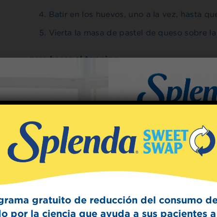
Batir en los huevos, uno a la vez, hasta q
Vierta la masa de pastel de queso sobre la
para hacer el topping
:
Agrega el endulzante de fruta del monje S
Espolvorear sobre la masa de pastel de qu
Para hornear:
Hornea durante 20-25 minutos o hasta que
Sign Up
Retírelo del horno y deje enfriar durante 1 
The Swee
Refrigerar al menos 4 horas antes de rebana
Get mouth-watering r
Splenda test 
grama gratuito de reducción del consumo de
Hecho con
o por la ciencia que ayuda a sus pacientes a 