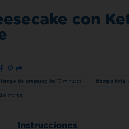
eesecake con Ke
e
Correo electrónico
tiempo de preparación
15 minutos
tiempo total
del monje
Instrucciones