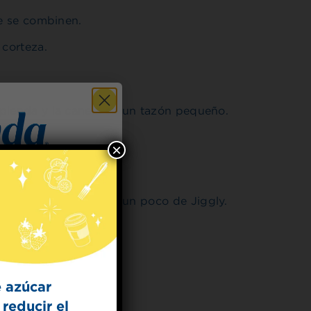
ue se combinen.
 corteza.
plenda y la canela en un tazón pequeño.
eso.
×
 el medio solo tenga un poco de Jiggly.
 for
horas.
t Dish
r y servir.
ecipes from the
kitchen.
 azúcar
reducir el