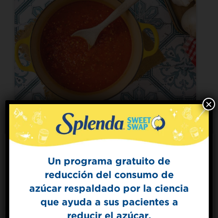
×
Hecho con Splenda® Endulzante Original
Salsa marinara casera
Un programa gratuito de
reducción del consumo de
Sign Up for
azúcar respaldado por la ciencia
The Sweet Dish
que ayuda a sus pacientes a
Get mouth-watering recipes from the
Splenda test kitchen.
reducir el azúcar.