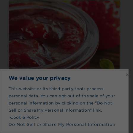
We value your privacy
This website or its third-party tools process
personal data. You can opt out of the sale of your
personal information by clicking on the "Do Not
Hecho con Splenda® Endulzante Original
Sell or Share My Personal Information" link.
Compota de fresa y lima
Cookie Policy
Do Not Sell or Share My Personal Information