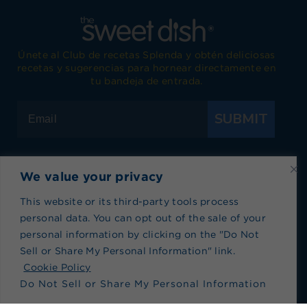
Únete al Club de recetas Splenda y obtén deliciosas
recetas y sugerencias para hornear directamente en
tu bandeja de entrada.
SUBMIT
We value your privacy
Visita Splenda en Facebook
Visita Splenda en Instagram
Visita Splenda en Twitter
Visita Splenda en YouTub
Visita Splenda en P
Visita Splen
This website or its third-party tools process
personal data. You can opt out of the sale of your
Política de privacidad
|
Términos de Uso
|
Política
personal information by clicking on the "Do Not
de cookies
|
Índice de recetas
|
Blog index
Sell or Share My Personal Information" link.
No vender ni compartir mi información personal
Cookie Policy
Do Not Sell or Share My Personal Information