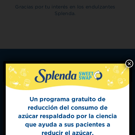
Gracias por tu interés en los endulzantes
Splenda.
×
Productos
Dónde comprar
Un programa gratuito de
Cupón
reducción del consumo de
Sign Up for
Recetas
azúcar respaldado por la ciencia
The Sweet Dish
Tabla de conversión
que ayuda a sus pacientes a
Get mouth-watering recipes from the
Splenda test kitchen.
reducir el azúcar.
Sugerencias para hornear