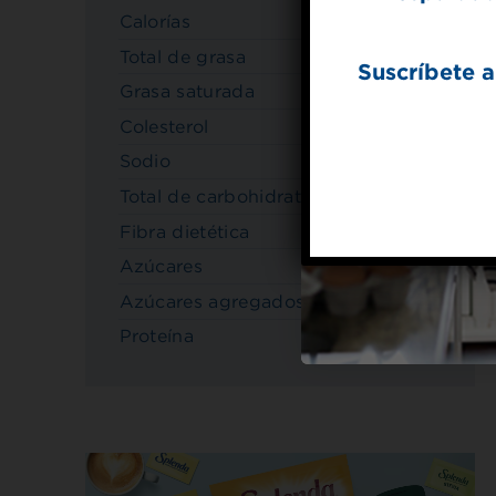
Calorías
70
Total de grasa
4.5 g
Suscríbete a
Grasa saturada
2 g
Colesterol
5mg
Sodio
110mg
Total de carbohidratos
10 g
Fibra dietética
2 g
Azúcares
0 g
Azúcares agregados
0 g
Proteína
1 g