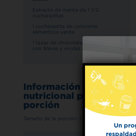
Extracto de menta de 1 1/2
cucharaditas
1 cucharadita de colorante
alimenticio verde
1 tazas de chocolate semi-dulce
con Stevia y virutas de chocolate
Información
nutricional por
porción
Tamaño de la porción: 1 galletas
Un pro
respaldad