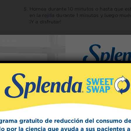
Hornea durante 10 minutos o hasta que est
en la rejilla durante 1 minutos y luego mu
¡Y a disfrutar!
Hecho con
Splenda®
Sign Up
The Swee
Get mouth-watering r
Splenda test 
grama gratuito de reducción del consumo de
o por la ciencia que ayuda a sus pacientes a 