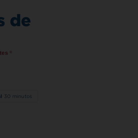
s de
etes
®
al
30 minutos