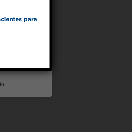
acientes para
UP
ceive marketing emails
cy policy
ks