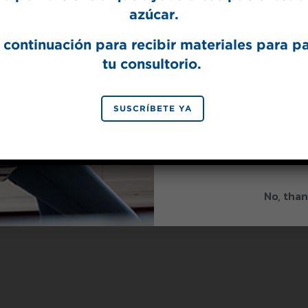
azúcar.
 continuación para recibir materiales para p
tu consultorio.
SIGN 
SUSCRÍBETE YA
By signing up, you agree to re
from Splenda.
Priva
No, than