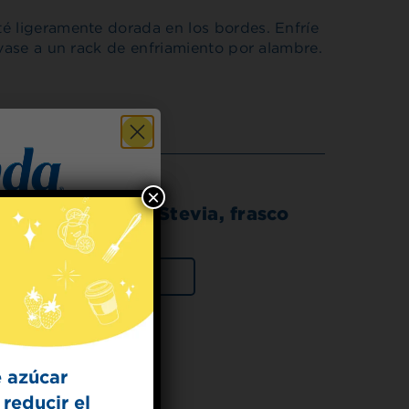
é ligeramente dorada en los bordes. Enfríe
évase a un rack de enfriamiento por alambre.
×
 Endulzante con Stevia, frasco
 for
VER PRODUCTO
t Dish
ecipes from the
kitchen.
 azúcar
reducir el