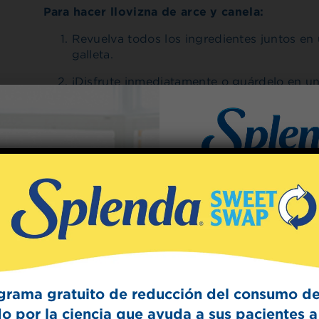
Para hacer llovizna de arce y canela:
Revuelva todos los ingredientes juntos e
galleta.
¡Disfrute inmediatamente o guárdelo en un 
Hecho con
Splenda® 
Sign Up
The Swee
Get mouth-watering r
Splenda test 
grama gratuito de reducción del consumo de
o por la ciencia que ayuda a sus pacientes a 