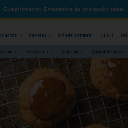
Cuestionario: Encuentra tu producto ideal
oductos
Recetas
Dónde comprar
GLP-1
Sal
gorías
Hecho con
Calorías
Carbohidratos