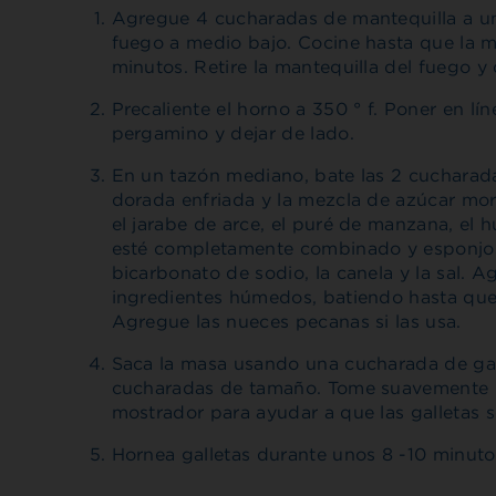
Agregue 4 cucharadas de mantequilla a un
fuego a medio bajo. Cocine hasta que la m
minutos. Retire la mantequilla del fuego y 
Precaliente el horno a 350 ° f. Poner en l
pergamino y dejar de lado.
En un tazón mediano, bate las 2 cucharada
dorada enfriada y la mezcla de azúcar mo
el jarabe de arce, el puré de manzana, el h
esté completamente combinado y esponjoso.
bicarbonato de sodio, la canela y la sal. A
ingredientes húmedos, batiendo hasta qu
Agregue las nueces pecanas si las usa.
Saca la masa usando una cucharada de ga
cucharadas de tamaño. Tome suavemente l
mostrador para ayudar a que las galletas 
Hornea galletas durante unos 8 -10 minutos.