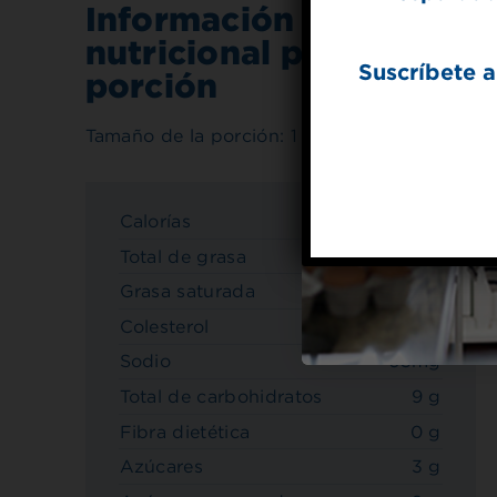
Información
nutricional por
Suscríbete a
porción
Tamaño de la porción: 1 galletas
Calorías
80
Total de grasa
4 g
Grasa saturada
2.5 g
Colesterol
20mg
Sodio
65mg
Total de carbohidratos
9 g
Fibra dietética
0 g
Azúcares
3 g