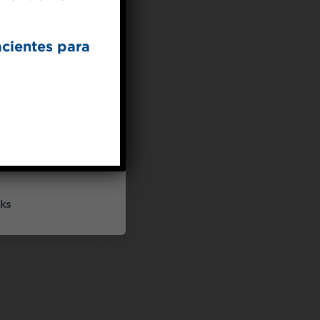
acientes para
UP
ceive marketing emails
cy policy
ks