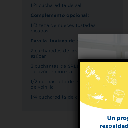
1/4 cucharadita de sal
Complemento opcional:
1/3 taza de nueces tostadas
picadas
Para la llovizna de arce y canela:
2 cucharadas de jarabe de arce sin
azúcar
3 cucharitas de SPLENDA® mezcla
de azúcar morena
1/2 cucharadita de extracto puro
de vainilla
1/4 cucharadita de canela molida
Un pro
respaldad