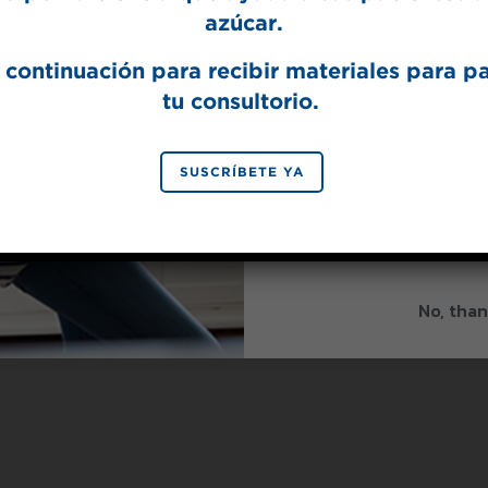
azúcar.
 continuación para recibir materiales para p
tu consultorio.
SIGN 
SUSCRÍBETE YA
By signing up, you agree to re
from Splenda.
Priva
No, than