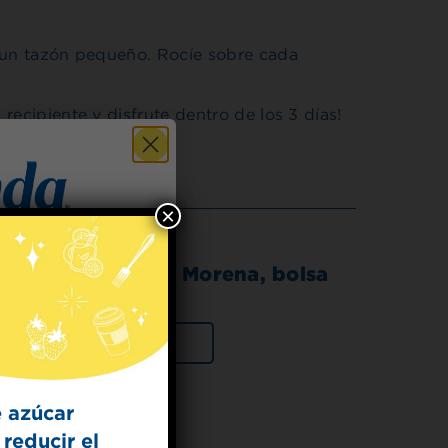
n un tazón pequeño. Rocíe sobre cada
recipiente y disfrute dentro de los 3 días!
×
Mezcla de Azúcar Morena, bolsa
de 1 lb
 for
t Dish
VER PRODUCTO
ecipes from the
kitchen.
 azúcar
reducir el