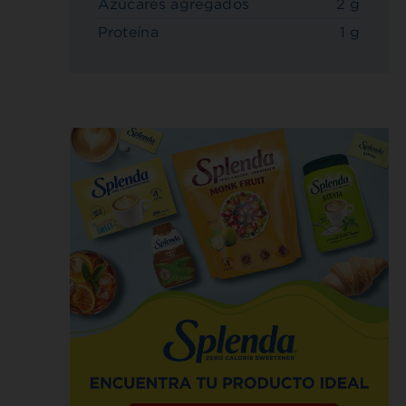
Azúcares agregados
2 g
Proteína
1 g