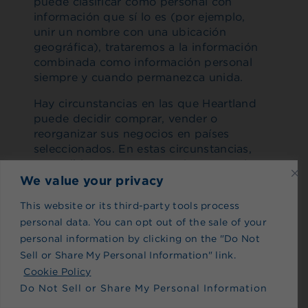
puede clasificar como personal con
información que sí lo es (por ejemplo,
unir un nombre con una ubicación
geográfica), trataremos a la información
combinada como información personal
siempre y cuando permanezca unida.
Hay circunstancias en las que Heartland
puede decidir comprar, vender o
reorganizar sus negocios en países
seleccionados. En estas circunstancias,
es posible que sea necesario compartir y
recibir información personal con socios o
We value your privacy
afiliados potenciales o reales. En tales
This website or its third-party tools process
circunstancias, Heartland se asegurará
personal data. You can opt out of the sale of your
de que su información personal se utilice
personal information by clicking on the "Do Not
de conformidad con esta política.
Sell or Share My Personal Information" link.
Cookie Policy
2. PRINCIPIOS
Do Not Sell or Share My Personal Information