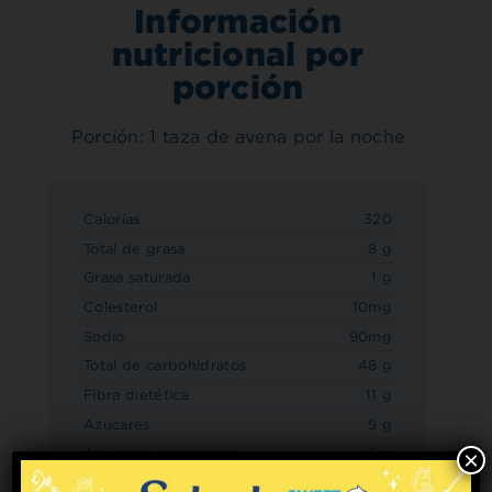
Información
nutricional por
porción
Porción: 1 taza de avena por la noche
Calorías
320
Total de grasa
8 g
Grasa saturada
1 g
Colesterol
10mg
Sodio
90mg
Total de carbohidratos
48 g
Fibra dietética
11 g
Azúcares
9 g
Azúcares agregados
0 g
×
Proteína
16 g