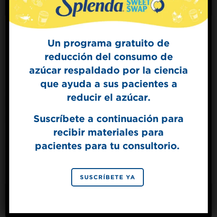
Un programa gratuito de
reducción del consumo de
Sign Up for
azúcar respaldado por la ciencia
The Sweet Dish
que ayuda a sus pacientes a
Get mouth-watering recipes from the
Splenda test kitchen.
reducir el azúcar.
Suscríbete a continuación para
recibir materiales para
SIGN UP
pacientes para tu consultorio.
By signing up, you agree to receive marketing emails
from Splenda.
Privacy policy
No, thanks
SUSCRÍBETE YA