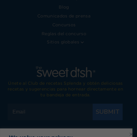
Blog
Comunicados de prensa
Concursos
Reglas del concurso
Sitios globales
Únete al Club de recetas Splenda y obtén deliciosas
recetas y sugerencias para hornear directamente en
tu bandeja de entrada.
SUBMIT