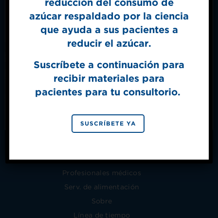
reducción del consumo de
Sign Up for
azúcar respaldado por la ciencia
The Sweet Dish
Productos
que ayuda a sus pacientes a
Get mouth-watering recipes from the
Dónde comprar
Splenda test kitchen.
reducir el azúcar.
Cupón
Recetas
Suscríbete a continuación para
Tabla de conversión
recibir materiales para
SIGN UP
Sugerencias para hornear
pacientes para tu consultorio.
By signing up, you agree to receive marketing emails
Salud
from Splenda.
Privacy policy
Preguntas frecuentes
No, thanks
SUSCRÍBETE YA
Tienda de mercancía
Políticas de la tienda
Contáctanos
Profesionales médicos
Serv. de alimentación
Sobre
Línea de tiempo