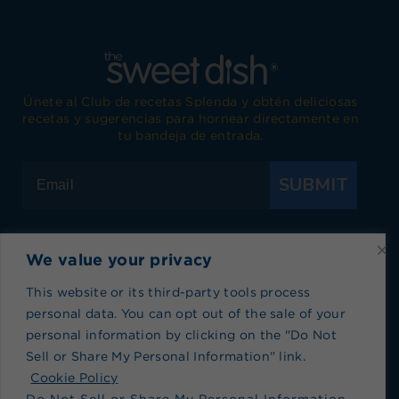
Únete al Club de recetas Splenda y obtén deliciosas
recetas y sugerencias para hornear directamente en
tu bandeja de entrada.
SUBMIT
We value your privacy
Visita Splenda en Facebook
Visita Splenda en Instagram
Visita Splenda en Twitter
Visita Splenda en YouTub
Visita Splenda en P
Visita Splen
This website or its third-party tools process
personal data. You can opt out of the sale of your
Política de privacidad
|
Términos de Uso
|
Política
personal information by clicking on the "Do Not
de cookies
|
Índice de recetas
|
Blog index
Sell or Share My Personal Information" link.
No vender ni compartir mi información personal
Cookie Policy
Do Not Sell or Share My Personal Information