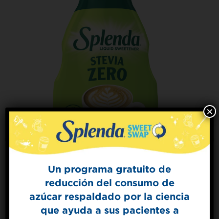
×
Un programa gratuito de
reducción del consumo de
Splenda® Endulzante Líquido
Sign Up for
con Stevia
azúcar respaldado por la ciencia
The Sweet Dish
que ayuda a sus pacientes a
VER PRODUCTO
Get mouth-watering recipes from the
Splenda test kitchen.