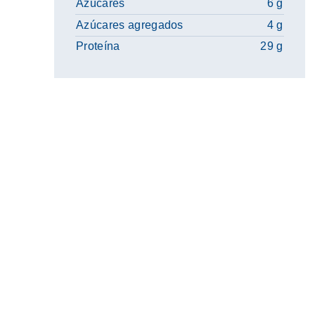
Azúcares
6 g
Azúcares agregados
4 g
Proteína
29 g