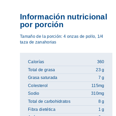
Información nutricional
por porción
Tamaño de la porción: 4 onzas de pollo, 1/4
taza de zanahorias
Calorías
360
Total de grasa
23 g
Grasa saturada
7 g
Colesterol
115mg
Sodio
310mg
Total de carbohidratos
8 g
Fibra dietética
1 g