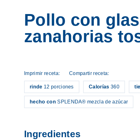
Pollo con gla
zanahorias to
Imprimir
Corre
Imprimir receta:
Compartir receta:
rinde
12 porciones
Calorías
360
ti
hecho con
SPLENDA® mezcla de azúcar
Ingredientes