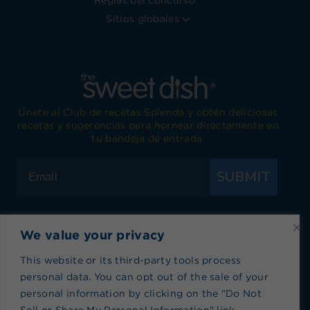
Reglas del concurso
Sitios globales
Únete al Club de recetas Splenda y obtén deliciosas
recetas y sugerencias para hornear directamente en
tu bandeja de entrada.
SUBMIT
We value your privacy
Visita Splenda en Facebook
Visita Splenda en Instagram
Visita Splenda en Twitter
Visita Splenda en YouTub
Visita Splenda en P
Visita Splen
This website or its third-party tools process
personal data. You can opt out of the sale of your
Política de privacidad
|
Términos de Uso
|
Política
personal information by clicking on the "Do Not
de cookies
|
Índice de recetas
|
Blog index
Sell or Share My Personal Information" link.