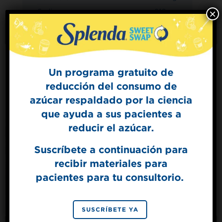
Sodio
210mg
×
Total de carbohidratos
32 g
Fibra dietética
1 g
Azúcares
15 g
Proteína
6 g
Un programa gratuito de
reducción del consumo de
Sign Up for
azúcar respaldado por la ciencia
The Sweet Dish
que ayuda a sus pacientes a
Get mouth-watering recipes from the
Splenda test kitchen.
reducir el azúcar.
Suscríbete a continuación para
recibir materiales para
SIGN UP
pacientes para tu consultorio.
By signing up, you agree to receive marketing emails
from Splenda.
Privacy policy
No, thanks
SUSCRÍBETE YA