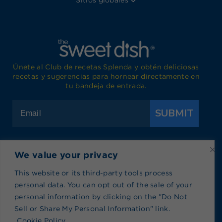
Sitios globales
Únete al Club de recetas Splenda y obtén deliciosas
recetas y sugerencias para hornear directamente en
tu bandeja de entrada.
SUBMIT
We value your privacy
Visita Splenda en Facebook
Visita Splenda en Instagram
Visita Splenda en Twitter
Visita Splenda en YouTub
Visita Splenda en P
Visita Splen
This website or its third-party tools process
personal data. You can opt out of the sale of your
Política de privacidad
|
Términos de Uso
|
Política
personal information by clicking on the "Do Not
de cookies
|
Índice de recetas
|
Blog index
Sell or Share My Personal Information" link.
No vender ni compartir mi información personal
Cookie Policy