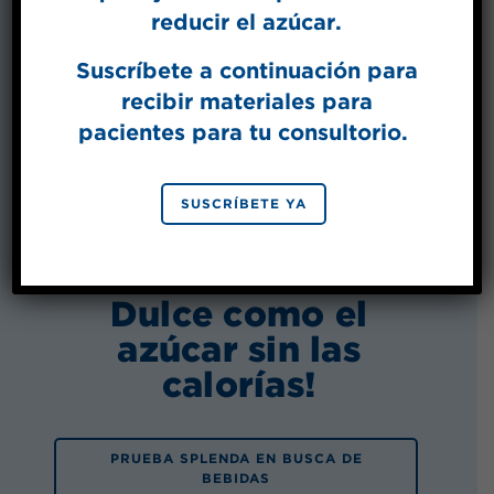
reducir el azúcar.
Suscríbete a continuación para
recibir materiales para
pacientes para tu consultorio.
SUSCRÍBETE YA
Dulce como el
azúcar sin las
calorías!
PRUEBA SPLENDA EN BUSCA DE
BEBIDAS