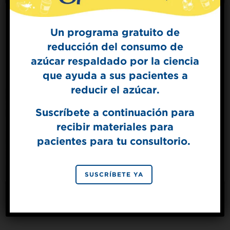
Un programa gratuito de
reducción del consumo de
Sign Up for
azúcar respaldado por la ciencia
The Sweet Dish
que ayuda a sus pacientes a
Get mouth-watering recipes from the
Splenda test kitchen.
reducir el azúcar.
Suscríbete a continuación para
recibir materiales para
SIGN UP
pacientes para tu consultorio.
By signing up, you agree to receive marketing emails
from Splenda.
Privacy policy
Splenda® Endulzante Líquido
No, thanks
SUSCRÍBETE YA
con Stevia
VER PRODUCTO