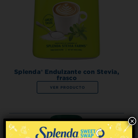
Splenda® Endulzante con Stevia,
frasco
VER PRODUCTO
×