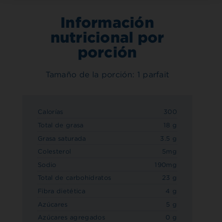
Información
nutricional por
porción
Tamaño de la porción: 1 parfait
Calorías
300
Total de grasa
18 g
Grasa saturada
3.5 g
Colesterol
5mg
Sodio
190mg
Total de carbohidratos
23 g
Fibra dietética
4 g
Azúcares
5 g
Azúcares agregados
0 g