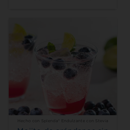
Hecho con Splenda® Endulzante con Stevia