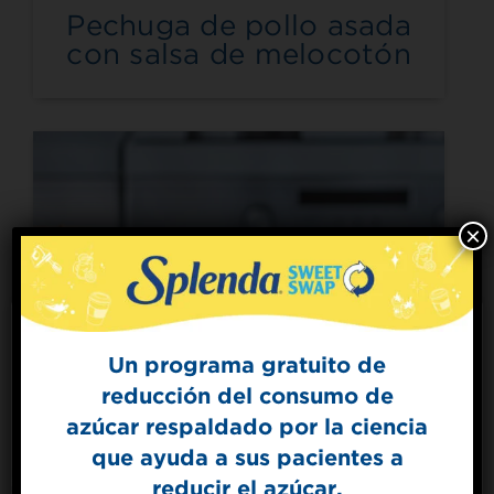
Pechuga de pollo asada
con salsa de melocotón
×
Un programa gratuito de
reducción del consumo de
Sign Up for
azúcar respaldado por la ciencia
The Sweet Dish
que ayuda a sus pacientes a
Get mouth-watering recipes from the
Splenda test kitchen.
reducir el azúcar.