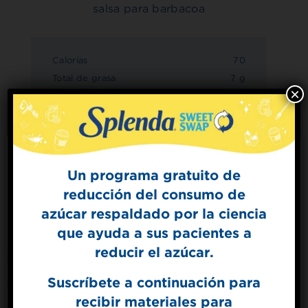
salsa para barbacoa
Calorías
70
Total de grasa
7 g
×
Grasa saturada
1 g
Colesterol
5mg
Sodio
250mg
Total de carbohidratos
5 g
Fibra dietética
0 g
Un programa gratuito de
Azúcares
1 g
reducción del consumo de
Sign Up for
Azúcares agregados
0 g
azúcar respaldado por la ciencia
The Sweet Dish
Proteína
0 g
que ayuda a sus pacientes a
Get mouth-watering recipes from the
Splenda test kitchen.
Contiene con Alulosa de 3g
reducir el azúcar.
Suscríbete a continuación para
recibir materiales para