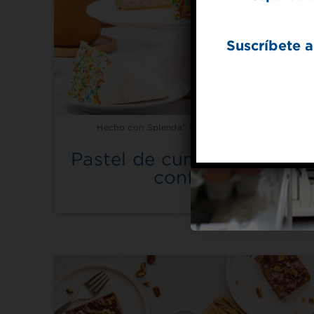
Suscríbete a
Hecho con Splenda® Endulzante Original
Pastel de cumpleaños de
confeti