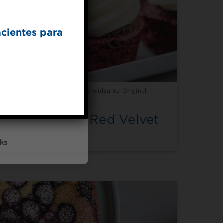
acientes para
UP
Hecho con Splenda® Endulzante Original
ceive marketing emails
cy policy
Magdalenas Red Velvet
ks