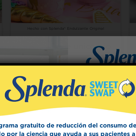
Hecho con Splenda® Endulzante Original
Smoothie de unicornio
Sign Up
The Swee
Get mouth-watering r
Splenda test 
grama gratuito de reducción del consumo de
o por la ciencia que ayuda a sus pacientes a 