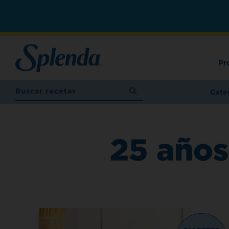
Pr
Cate
25 años