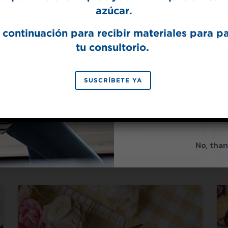
azúcar.
 continuación para recibir materiales para p
tu consultorio.
SIGN 
SUSCRÍBETE YA
Hecho con Splenda® Endulzante Original
By signing up, you agree to re
Pastel de aceite de oliva
from Splenda.
Priva
con pomelo
No, than