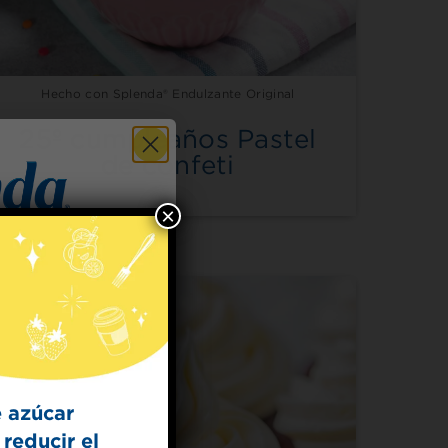
Hecho con Splenda® Endulzante Original
25º cumpleaños Pastel
de confeti
×
 for
t Dish
ecipes from the
kitchen.
 azúcar
reducir el