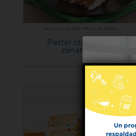
Hecho con Splenda® Mezcla de Azúcar
Pastel clásico de
zanahoria
Un pro
respaldad