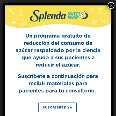
×
Fibra dietética
1 g
Azúcares
4 g
Azúcares agregados
0 g
Proteína
3 g
Un programa gratuito de
reducción del consumo de
Sign Up for
azúcar respaldado por la ciencia
The Sweet Dish
que ayuda a sus pacientes a
Get mouth-watering recipes from the
Splenda test kitchen.
reducir el azúcar.
Suscríbete a continuación para
recibir materiales para
SIGN UP
pacientes para tu consultorio.
By signing up, you agree to receive marketing emails
from Splenda.
Privacy policy
No, thanks
SUSCRÍBETE YA