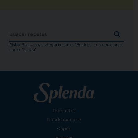
BUSCA
RECET
Pista:
Busca una categoría como "Bebidas" o un producto,
como "Stevia"
Productos
Dónde comprar
Cupón
Recetas