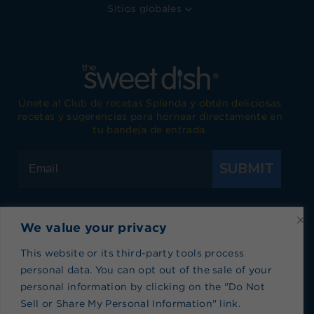
Sitios globales
Únete al Club de recetas Splenda y obtén deliciosas
recetas y sugerencias para hornear directamente en
tu bandeja de entrada.
SUBMIT
We value your privacy
Visita Splenda en Facebook
Visita Splenda en Instagram
Visita Splenda en Twitter
Visita Splenda en YouTub
Visita Splenda en P
Visita Splen
This website or its third-party tools process
personal data. You can opt out of the sale of your
Política de privacidad
|
Términos de Uso
|
Política
personal information by clicking on the "Do Not
de cookies
|
Índice de recetas
|
Blog index
Sell or Share My Personal Information" link.
No vender ni compartir mi información personal