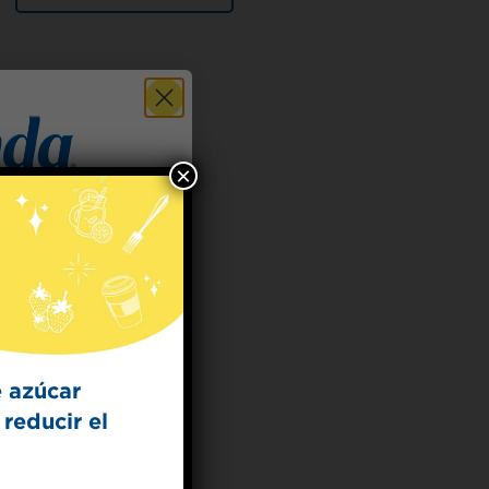
×
 for
t Dish
ecipes from the
kitchen.
 azúcar
reducir el