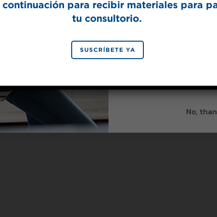
 continuación para recibir materiales para p
tu consultorio.
SIGN 
SUSCRÍBETE YA
By signing up, you agree to re
from Splenda.
Priva
No, than