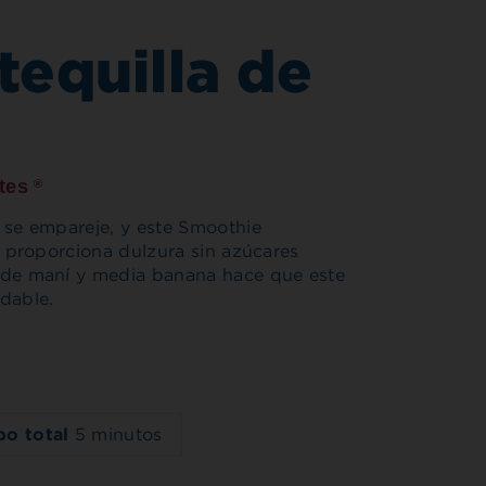
equilla de
etes
®
 se empareje, y este Smoothie
e proporciona dulzura sin azúcares
a de maní y media banana hace que este
dable.
po total
5 minutos