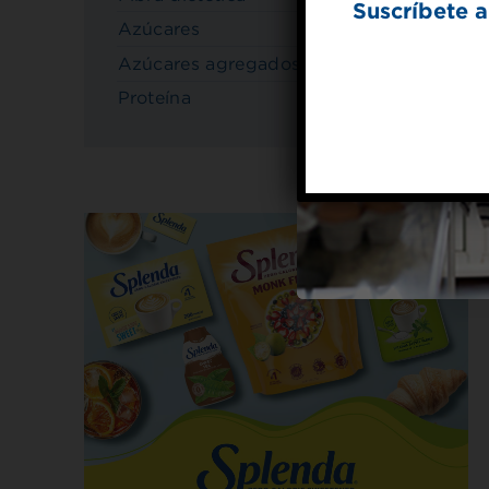
Suscríbete a
Azúcares
5 g
Azúcares agregados
0 g
Proteína
11 g