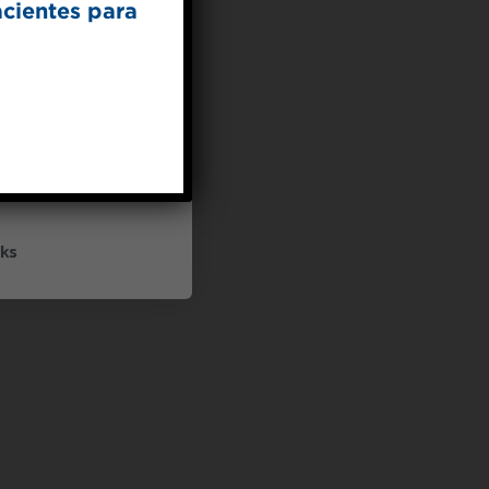
acientes para
UP
ceive marketing emails
cy policy
ks