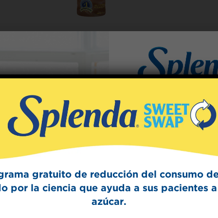
Sign Up
The Swee
Get mouth-watering r
Splenda test 
grama gratuito de reducción del consumo de
o por la ciencia que ayuda a sus pacientes a 
azúcar.