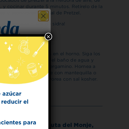
 bocados de pretzel a la freidora de aire, de
 y cocinar durante 5 minutos. Retírelo de la
sea y espolvoree con sal de Pretzel.
 de mostaza dulce de sidra!
×
 fácilmente fabricadas en el horno. Siga los
ordeduras de pretzel del baño de agua y
 for
bierta con papel de pergamino. Hornea a
t Dish
 esté dorado. Cepíllate con mantequilla o
 mantequilla y espolvorea con sal kosher.
ecipes from the
kitchen.
 azúcar
reducir el
acientes para
Endulzante de Fruta del Monje,