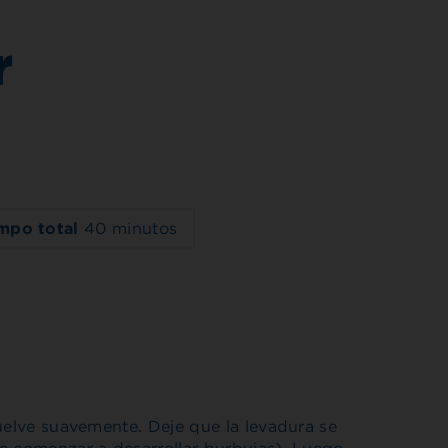
r
mpo total
40 minutos
uelve suavemente. Deje que la levadura se