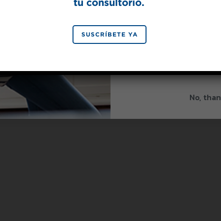
tu consultorio.
SIGN 
SUSCRÍBETE YA
By signing up, you agree to re
from Splenda.
Priva
No, than