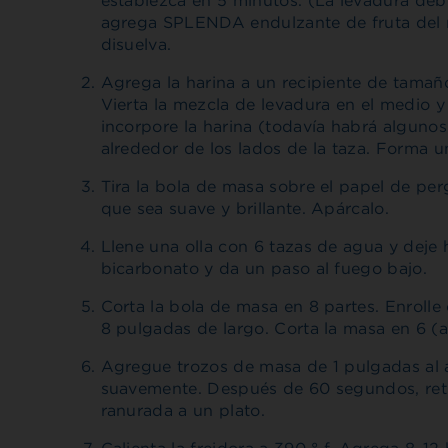
establezca en 5 minutos. (La levadura deb
agrega SPLENDA endulzante de fruta del m
disuelva.
Agrega la harina a un recipiente de tama
Vierta la mezcla de levadura en el medio y
incorpore la harina (todavía habrá alguno
alrededor de los lados de la taza. Forma u
Tira la bola de masa sobre el papel de p
que sea suave y brillante. Apárcalo.
Llene una olla con 6 tazas de agua y deje 
bicarbonato y da un paso al fuego bajo.
Corta la bola de masa en 8 partes. Enrolle
8 pulgadas de largo. Corta la masa en 6 (a
Agregue trozos de masa de 1 pulgadas al 
suavemente. Después de 60 segundos, reti
ranurada a un plato.