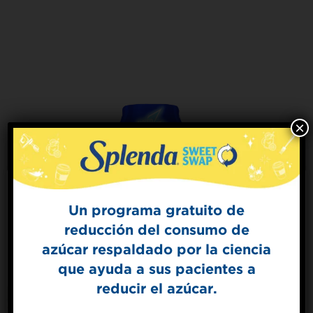
×
Un programa gratuito de
reducción del consumo de
Sign Up for
azúcar respaldado por la ciencia
The Sweet Dish
que ayuda a sus pacientes a
Get mouth-watering recipes from the
Splenda test kitchen.
reducir el azúcar.