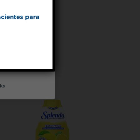
acientes para
UP
ceive marketing emails
cy policy
ks