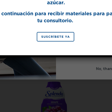
azúcar.
No
contiene eritritol
 continuación para recibir materiales para p
tu consultorio.
SIGN 
SUSCRÍBETE YA
By signing up, you agree to re
from Splenda.
Priva
Productos relacionados
No, than