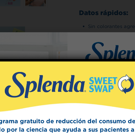
Datos rápidos:
Sin colorantes agr
Cero azúcar
Cero calorías
Cero carbohidrato
Elaborado con sab
naturales; con la fr
Sign Up
The Swee
Ingredientes:
Get mouth-watering r
Agua, ácido málico, pr
Splenda test 
grama gratuito de reducción del consumo de
Splenda Sucralosa, ace
saborizante natural, c
o por la ciencia que ayuda a sus pacientes a 
(conservante).