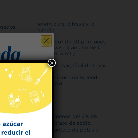
energía de la fresa y la
egados
sandía.
Alrededor de 30 porciones
por envase (tamaño de la
porción: 3 mL)
×
s
Fácil de usar, fácil de llevar
ores
Endulzados con Splenda
escura y
Sucralosa
 for
t Dish
ecipes from the
opilenglicol, contiene menos del 2% de
kitchen.
 azúcar
sulfamo de potasio, citrato de sodio,
alcio, EDTA disódico, sorbato de potasio
reducir el