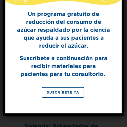
relacionados
Un programa gratuito de
reducción del consumo de
Sign Up for
azúcar respaldado por la ciencia
The Sweet Dish
que ayuda a sus pacientes a
Get mouth-watering recipes from the
Splenda test kitchen.
reducir el azúcar.
Suscríbete a continuación para
recibir materiales para
SIGN UP
pacientes para tu consultorio.
By signing up, you agree to receive marketing emails
from Splenda.
Privacy policy
No, thanks
SUSCRÍBETE YA
Splenda® Potenciador de