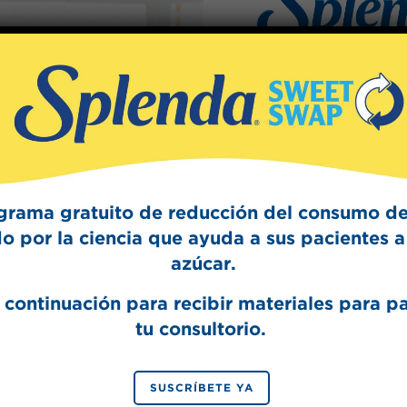
Sign Up
The Swee
Get mouth-watering r
Splenda test 
grama gratuito de reducción del consumo de
o por la ciencia que ayuda a sus pacientes a 
azúcar.
 continuación para recibir materiales para p
tu consultorio.
SIGN 
SUSCRÍBETE YA