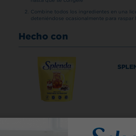
hasta que se congele
Combine todos los ingredientes en una li
deteniéndose ocasionalmente para raspar l
Hecho con
SPLEN