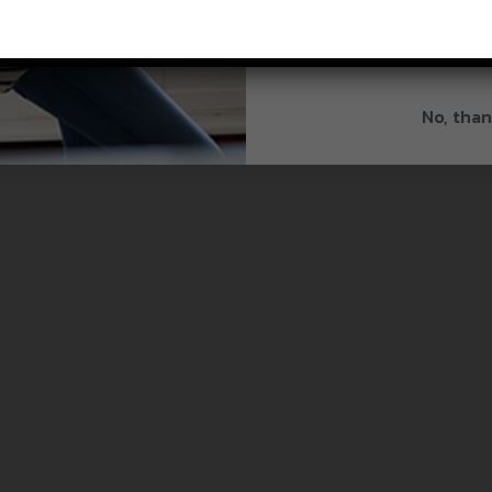
By signing up, you agree to re
from Splenda.
Priva
No, than