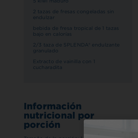
5 kiwi maduro
2 tazas de fresas congeladas sin
endulzar
bebida de fresa tropical de 1 tazas
bajo en calorías
2/3 taza de SPLENDA® endulzante
granulado
Extracto de vainilla con 1
cucharadita
Información
nutricional por
porción