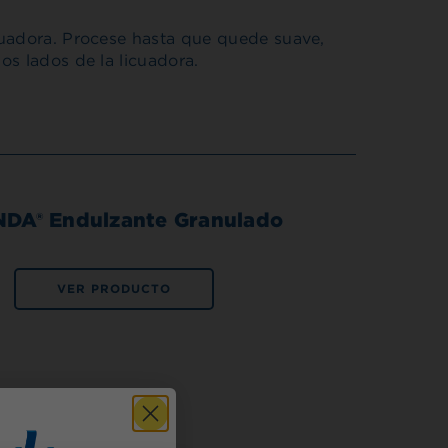
cuadora. Procese hasta que quede suave,
os lados de la licuadora.
DA® Endulzante Granulado
VER PRODUCTO