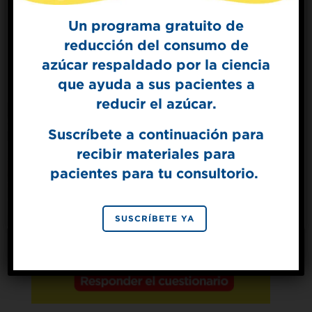
Un programa gratuito de
reducción del consumo de
Sign Up for
azúcar respaldado por la ciencia
The Sweet Dish
que ayuda a sus pacientes a
Get mouth-watering recipes from the
Splenda test kitchen.
reducir el azúcar.
Suscríbete a continuación para
recibir materiales para
SIGN UP
pacientes para tu consultorio.
By signing up, you agree to receive marketing emails
from Splenda.
Privacy policy
No, thanks
SUSCRÍBETE YA