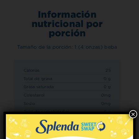
Información
nutricional por
porción
Tamaño de la porción: 1 (4 onzas) beba
Calorías
25
Total de grasa
0 g
Grasa saturada
0 g
Colesterol
0mg
Sodio
0mg
Total de carbohidratos
6 g
×
Fibra dietética
0 g
Azúcares
5 g
Proteína
0 g