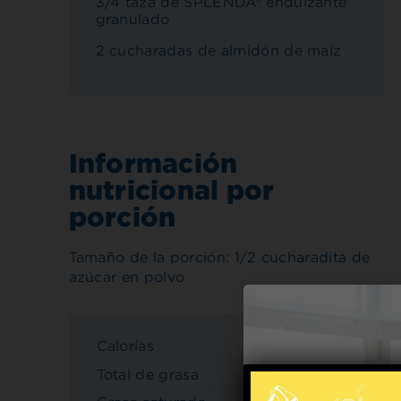
3/4 taza de SPLENDA® endulzante
granulado
2 cucharadas de almidón de maíz
Información
nutricional por
porción
Tamaño de la porción: 1/2 cucharadita de
azúcar en polvo
Calorías
5
Total de grasa
0 g