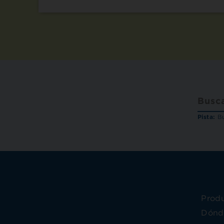
Pista:
Bu
Prod
Dónd