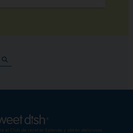
BUSCAR
RECETAS
e al Club de recetas Splenda y obtén deliciosas