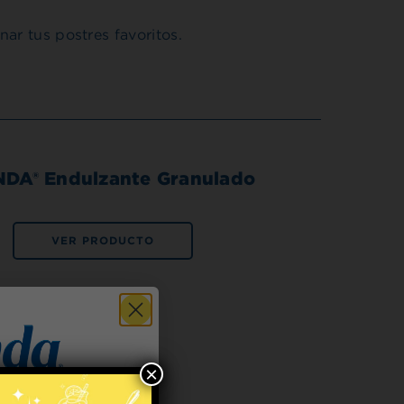
ar tus postres favoritos.
DA® Endulzante Granulado
VER PRODUCTO
×