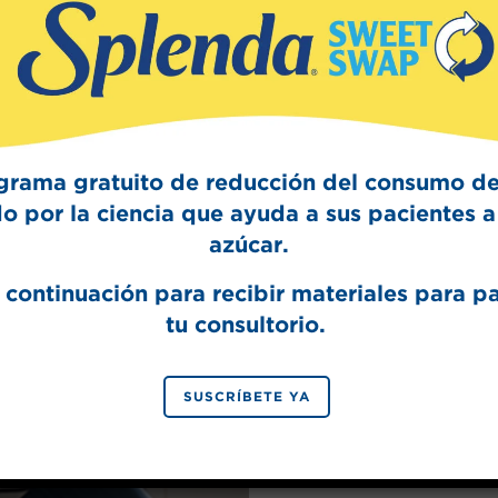
Sign Up
The Swee
Get mouth-watering r
Splenda test 
grama gratuito de reducción del consumo de
o por la ciencia que ayuda a sus pacientes a 
azúcar.
 continuación para recibir materiales para p
tu consultorio.
SIGN 
SUSCRÍBETE YA
By signing up, you agree to re
from Splenda.
Priva