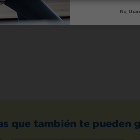
No, than
as que también te pueden g