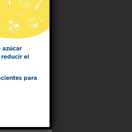
 for
t Dish
ecipes from the
kitchen.
 azúcar
reducir el
acientes para
UP
ceive marketing emails
cy policy