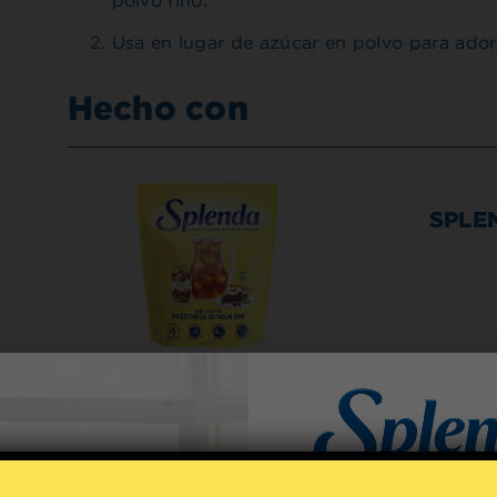
polvo fino.
Usa en lugar de azúcar en polvo para adorn
Hecho con
SPLEN