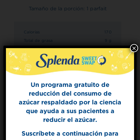
Tamaño de la porción: 1 parfait
Calorías
170
Total de grasa
9 g
×
Grasa saturada
4.5 g
Colesterol
15mg
Sodio
135mg
Total de carbohidratos
19 g
Fibra dietética
1 g
Un programa gratuito de
Azúcares
7 g
reducción del consumo de
Sign Up for
Proteína
3 g
azúcar respaldado por la ciencia
The Sweet Dish
que ayuda a sus pacientes a
Get mouth-watering recipes from the
Splenda test kitchen.
reducir el azúcar.
Suscríbete a continuación para