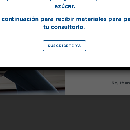
azúcar.
 continuación para recibir materiales para p
SPLEN
tu consultorio.
SIGN 
SUSCRÍBETE YA
By signing up, you agree to re
from Splenda.
Priva
No, than