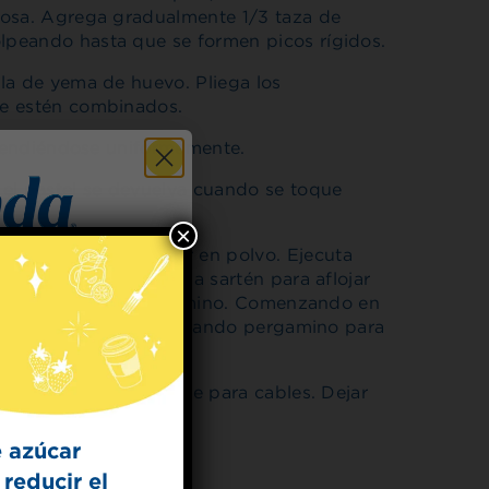
mosa. Agrega gradualmente 1/3 taza de
peando hasta que se formen picos rígidos.
la de yema de huevo. Pliega los
ue estén combinados.
extendiéndose uniformemente.
el pastel se devuelva cuando se toque
×
osamente con azúcar en polvo. Ejecuta
 todos los lados de la sartén para aflojar
astel caliente en pergamino. Comenzando en
 un cilindro apretado usando pergamino para
 for
t Dish
ergamino en un estante para cables. Dejar
ncapsular y rebanar.
ecipes from the
kitchen.
 azúcar
reducir el