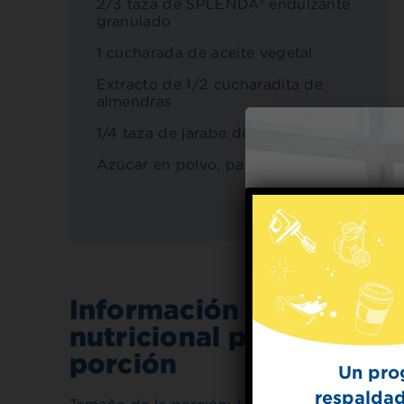
2/3 taza de SPLENDA® endulzante
granulado
1 cucharada de aceite vegetal
Extracto de 1/2 cucharadita de
almendras
1/4 taza de jarabe de maíz ligero
Azúcar en polvo, para el acabado
Información
nutricional por
porción
Un pro
respaldad