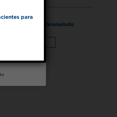
acientes para
DA® Endulzante Granulado
UP
VER PRODUCTO
ceive marketing emails
cy policy
ks