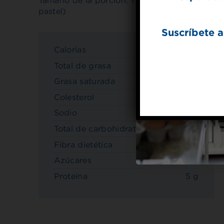
Tamaño de la porción: 1 rebanadas (1/10
pastel)
Suscríbete a
Calorías
190
Total de grasa
7 g
Grasa saturada
2 g
Colesterol
85mg
Sodio
130mg
Total de carbohidratos
26 g
Fibra dietética
2 g
Azúcares
13 g
Proteína
5 g