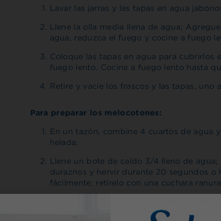
Lavar las jarras y las tapas en agua jabono
Llene la olla media llena de agua; Agregue l
agua, reduzca el fuego y cocine a fuego le
Coloque las tapas en agua para cubrirlos 
fuego lento. Cocine a fuego lento hasta que
Retire y vacíe los frascos y las tapas, uno 
Para preparar los melocotones:
En un tazón, combine 4 cuartos de agua y
helada.
Llene un bote de caldo 3/4 lleno de agua; 
duraznos y hervir durante 20 segundos o 
fácilmente; retírelo con una cuchara ranura
Usa un cuchillo de PARING para desprender
quite los pozos. Coloca en un tazón con ag