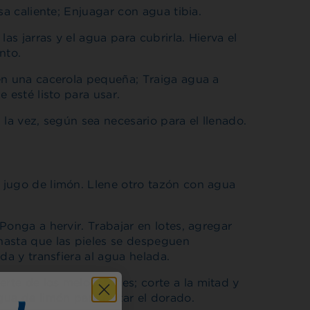
sa caliente; Enjuagar con agua tibia.
as jarras y el agua para cubrirla. Hierva el
nto.
en una cacerola pequeña; Traiga agua a
 esté listo para usar.
a la vez, según sea necesario para el llenado.
 jugo de limón. Llene otro tazón con agua
Ponga a hervir. Trabajar en lotes, agregar
hasta que las pieles se despeguen
da y transfiera al agua helada.
te de los melocotones; corte a la mitad y
ua de limón para evitar el dorado.