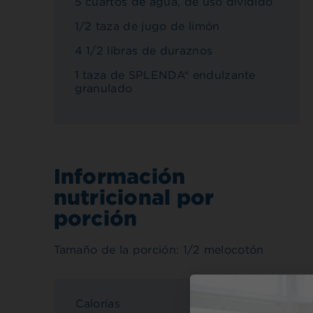
5 cuartos de agua, de uso dividido
1/2 taza de jugo de limón
4 1/2 libras de duraznos
1 taza de SPLENDA® endulzante
granulado
Información
nutricional por
porción
Tamaño de la porción: 1/2 melocotón
Calorías
20