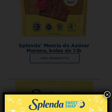
Splenda® Mezcla de Azúcar
Morena, bolsa de 1 lb
VER PRODUCTO
×