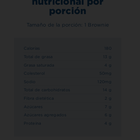
nutricional por
porción
Tamaño de la porción: 1 Brownie
Calorías
180
Total de grasa
13 g
Grasa saturada
4 g
Colesterol
50mg
Sodio
120mg
Total de carbohidratos
14 g
Fibra dietética
2 g
Azúcares
7 g
Azúcares agregados
6 g
Proteína
4 g