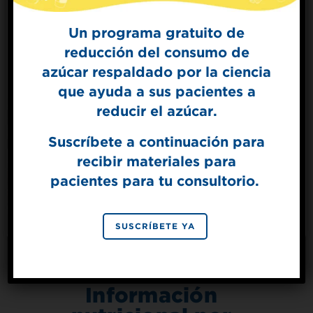
Un programa gratuito de
reducción del consumo de
Sign Up for
azúcar respaldado por la ciencia
The Sweet Dish
que ayuda a sus pacientes a
Get mouth-watering recipes from the
Splenda test kitchen.
reducir el azúcar.
Suscríbete a continuación para
recibir materiales para
SIGN UP
pacientes para tu consultorio.
SPLENDA® Endulzante Granulado
By signing up, you agree to receive marketing emails
from Splenda.
Privacy policy
VER PRODUCTO
No, thanks
SUSCRÍBETE YA
Información