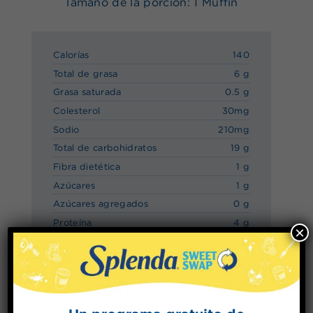
Tamaño de la porción: 1 Muffin
Calorías
140
Total de grasa
6 g
Grasa saturada
0.5 g
Colesterol
30mg
Sodio
210mg
Total de carbohidratos
19 g
Fibra dietética
1 g
Azúcares
1 g
Azúcares agregados
0 g
Proteína
4 g
×