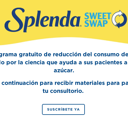
Sign Up
The Swee
Get mouth-watering r
Splenda test 
grama gratuito de reducción del consumo de
o por la ciencia que ayuda a sus pacientes a 
azúcar.
 continuación para recibir materiales para p
tu consultorio.
SIGN 
SUSCRÍBETE YA
By signing up, you agree to re