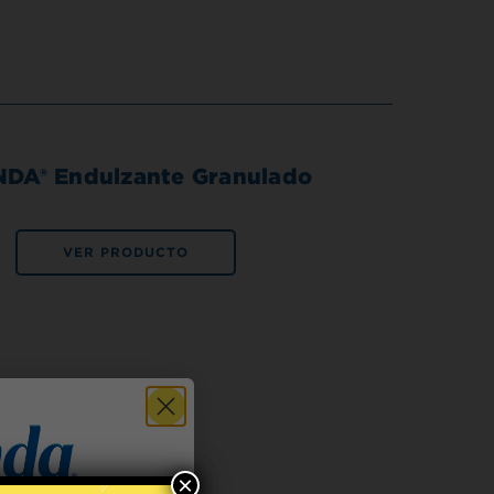
DA® Endulzante Granulado
VER PRODUCTO
×