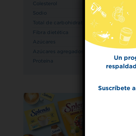
Colesterol
0mg
Sodio
0mg
Total de carbohidratos
3 g
Fibra dietética
0 g
Azúcares
0 g
Azúcares agregados
0 g
Un pro
Proteína
0 g
respaldad
Suscríbete a