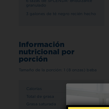
6 tazas de SPLENDA® endulzante
granulado
3 galones de té negro recién hecho
Información
nutricional por
porción
Tamaño de la porción: 1 (8 onzas) beba
Calorías
10
Total de grasa
0 g
Grasa saturada
0 g