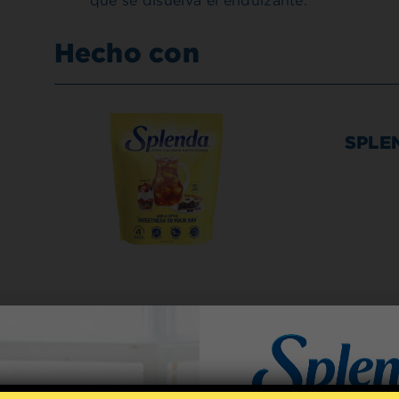
que se disuelva el endulzante.
Hecho con
SPLEN