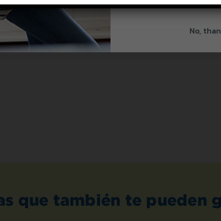
from Splenda.
Priva
No, than
as que también te pueden g