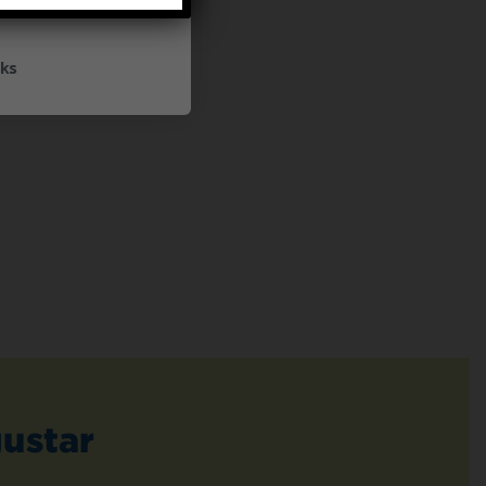
cy policy
ks
ustar