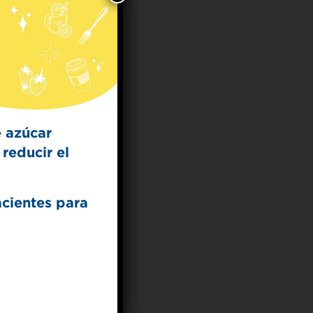
 for
t Dish
ecipes from the
kitchen.
 azúcar
reducir el
acientes para
UP
ceive marketing emails