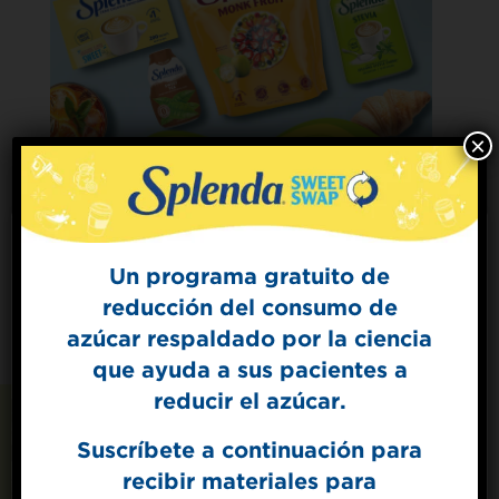
×
Un programa gratuito de
reducción del consumo de
Sign Up for
azúcar respaldado por la ciencia
The Sweet Dish
que ayuda a sus pacientes a
Get mouth-watering recipes from the
Splenda test kitchen.
reducir el azúcar.
Suscríbete a continuación para
Recetas que también
recibir materiales para