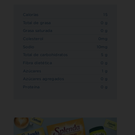
Calorías
15
Total de grasa
0 g
Grasa saturada
0 g
Colesterol
0mg
Sodio
10mg
Total de carbohidratos
5 g
Fibra dietética
0 g
Azúcares
1 g
Azúcares agregados
0 g
Proteína
0 g