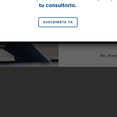
tu consultorio.
SIGN 
SUSCRÍBETE YA
By signing up, you agree to re
from Splenda.
Priva
No, than