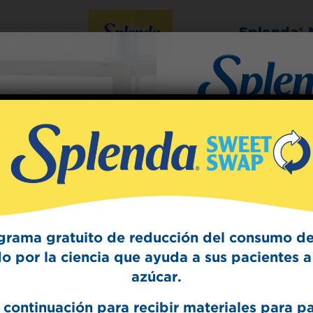
Splenda® 
Sign Up
The Swee
Get mouth-watering r
Splenda test 
grama gratuito de reducción del consumo de
o por la ciencia que ayuda a sus pacientes a 
azúcar.
 continuación para recibir materiales para p