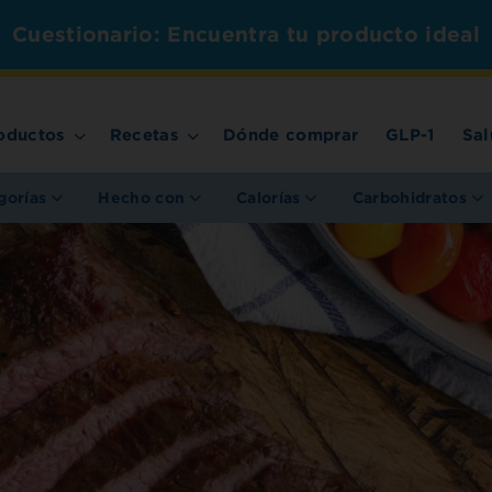
Cuestionario: Encuentra tu producto ideal
oductos
Recetas
Dónde comprar
GLP-1
Sal
gorías
Hecho con
Calorías
Carbohidratos