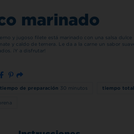
nco marinado
ierno y jugoso filete está marinado con una salsa dulc
omate y caldo de ternera. Le da a la carne un sabor sua
os. ¡Y a disfrutar!
Correo electrónico
tiempo de preparación
30 minutos
tiempo tota
orena
Instrucciones