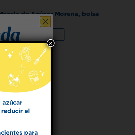
Mezcla de Azúcar Morena, bolsa
de 1 lb
VER PRODUCTO
×
 for
t Dish
ecipes from the
kitchen.
 azúcar
reducir el
acientes para