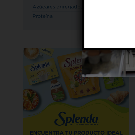
Azúcares agregados
2 g
Proteína
21 g