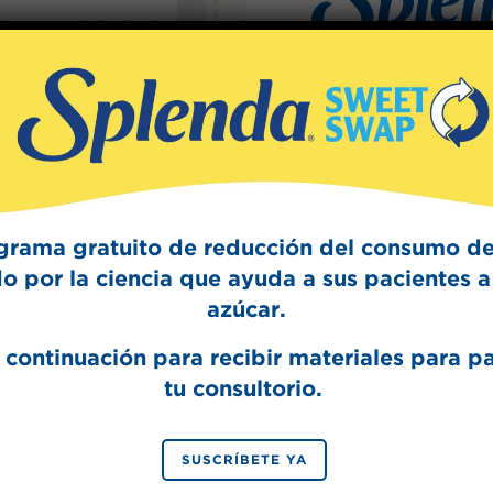
Sign Up
The Swee
Get mouth-watering r
Splenda test 
grama gratuito de reducción del consumo de
o por la ciencia que ayuda a sus pacientes a 
azúcar.
 continuación para recibir materiales para p
tu consultorio.
SIGN 
SUSCRÍBETE YA