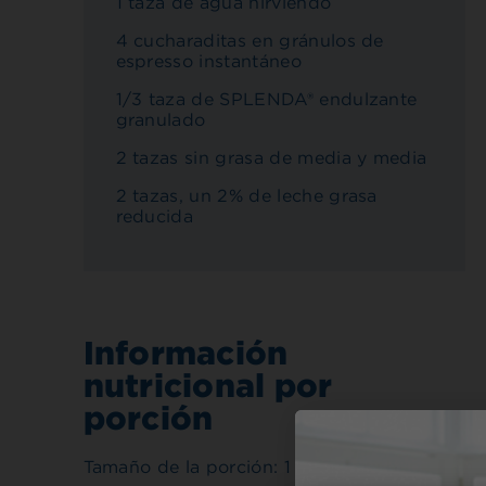
1 taza de agua hirviendo
4 cucharaditas en gránulos de
espresso instantáneo
1/3 taza de SPLENDA® endulzante
granulado
2 tazas sin grasa de media y media
2 tazas, un 2% de leche grasa
reducida
Información
nutricional por
porción
Tamaño de la porción: 1 (8 onzas) beba