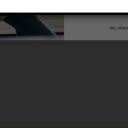
By signing up, you agree to re
from Splenda.
Priva
No, than