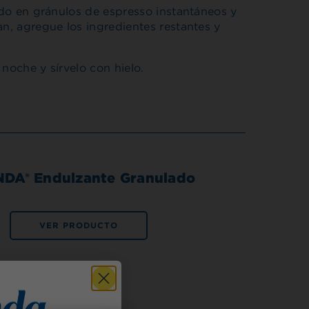
endo en gránulos de espresso instantáneos y
an, agregue los ingredientes restantes y
noche y sírvelo con hielo.
DA® Endulzante Granulado
VER PRODUCTO