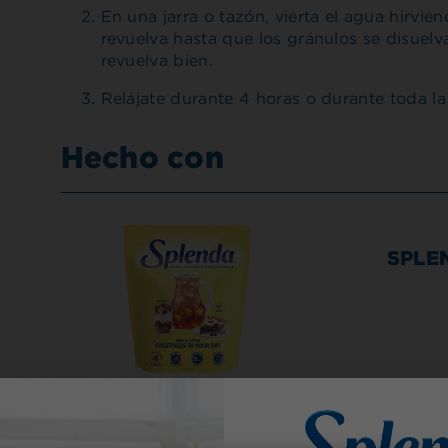
En una jarra o tazón, vierta el agua hirvi
revuelva hasta que los gránulos se disuelv
revuelva bien.
Relájate durante 4 horas o durante toda la 
Hecho con
SPLEN