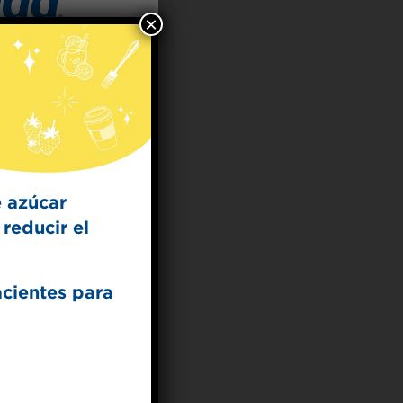
×
 for
t Dish
ecipes from the
kitchen.
 azúcar
reducir el
acientes para
UP