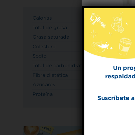
Calorías
120
Total de grasa
2 g
Grasa saturada
1 g
Colesterol
25mg
Sodio
150mg
Total de carbohidratos
16 g
Un pro
Fibra dietética
0 g
respaldad
Azúcares
12 g
Proteína
7 g
Suscríbete a