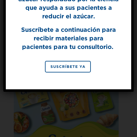
que ayuda a sus pacientes a
Total de carbohidratos
22 g
Get mouth-watering recipes from the
Splenda test kitchen.
reducir el azúcar.
Fibra dietética
1 g
Azúcares
1 g
Suscríbete a continuación para
Azúcares agregados
1 g
recibir materiales para
Proteína
5 g
SIGN UP
pacientes para tu consultorio.
By signing up, you agree to receive marketing emails
from Splenda.
Privacy policy
No, thanks
SUSCRÍBETE YA