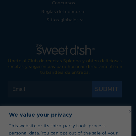
Concursos
Reglas del concurso
Sitios globales
Únete al Club de recetas Splenda y obtén deliciosas
recetas y sugerencias para hornear directamente en
tu bandeja de entrada.
SUBMIT
We value your privacy
Visita Splenda en Facebook
Visita Splenda en Instagram
Visita Splenda en Twitter
Visita Splenda en YouTub
Visita Splenda en P
Visita Splen
This website or its third-party tools process
personal data. You can opt out of the sale of your