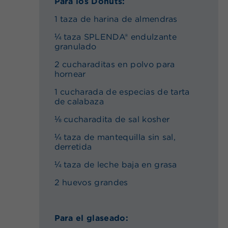
Para los Donuts:
1 taza de harina de almendras
¼ taza SPLENDA® endulzante
granulado
2 cucharaditas en polvo para
hornear
1 cucharada de especias de tarta
de calabaza
⅛ cucharadita de sal kosher
¼ taza de mantequilla sin sal,
derretida
¼ taza de leche baja en grasa
2 huevos grandes
Para el glaseado: