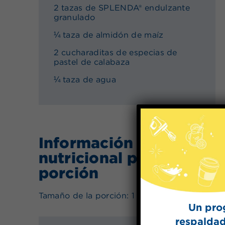
2 tazas de SPLENDA® endulzante
granulado
¼ taza de almidón de maíz
2 cucharaditas de especias de
pastel de calabaza
¼ taza de agua
Información
nutricional por
porción
Tamaño de la porción: 1 Donut
Un pro
respaldad