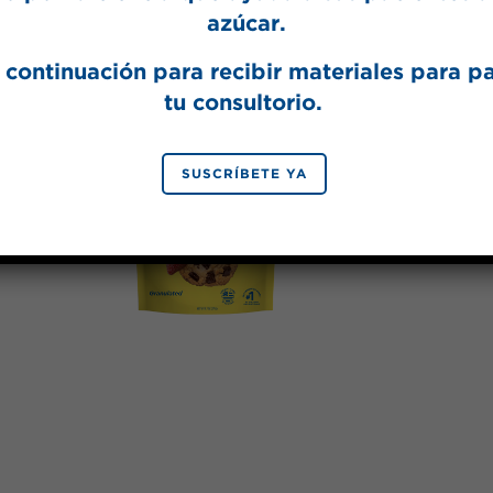
en glaseado y sirve.
azúcar.
Hecho con
 continuación para recibir materiales para p
tu consultorio.
SUSCRÍBETE YA
SPLENDA® 