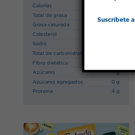
Calorías
130
Total de grasa
8 g
Suscríbete a
Grasa saturada
2.5 g
Colesterol
40mg
Sodio
130mg
Total de carbohidratos
11 g
Fibra dietética
1 g
Azúcares
1 g
Azúcares agregados
0 g
Proteína
4 g