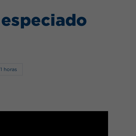
a especiado
l
1 horas