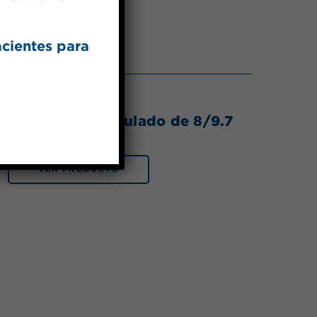
acientes para
endulzante granulado de 8/9.7
oz bolsas
VER PRODUCTO