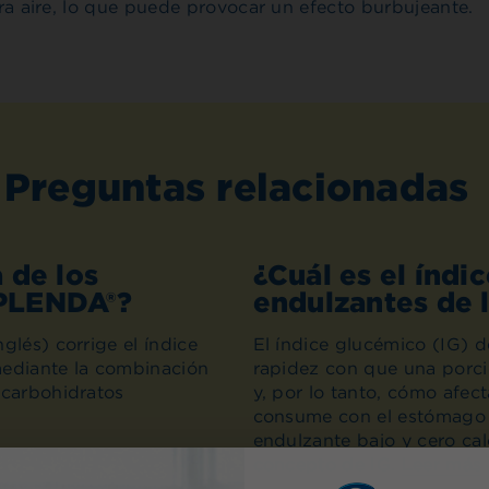
era aire, lo que puede provocar un efecto burbujeante.
Preguntas relacionadas
 de los
¿Cuál es el índi
SPLENDA®?
endulzantes de
glés) corrige el índice
El índice glucémico (IG) 
ediante la combinación
rapidez con que una porci
 carbohidratos
y, por lo tanto, cómo afec
consume con el estómago v
endulzante bajo y cero ca
ción de cómo su cuerpo
concepto de IG.
Leer más
s de la marca Splenda en