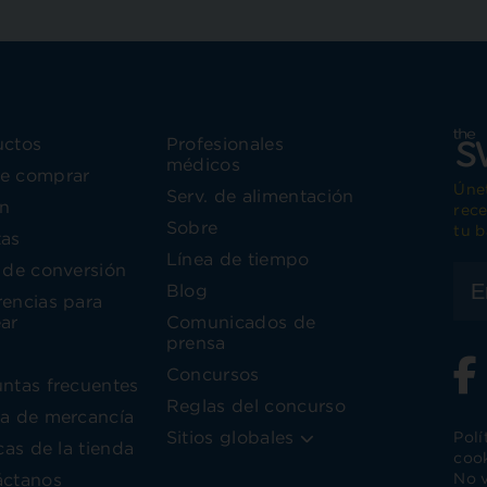
uctos
Profesionales
médicos
e comprar
Únet
Serv. de alimentación
n
rece
Sobre
tu b
tas
Línea de tiempo
 de conversión
Blog
encias para
ar
Comunicados de
prensa
V
Concursos
ntas frecuentes
Reglas del concurso
a de mercancía
Sitios globales
Polí
icas de la tienda
coo
áctanos
No v