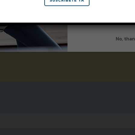
SIGN 
SUSCRÍBETE YA
s ingredientes
rca SPLENDA®?
By signing up, you agree to re
from Splenda.
Priva
s productos se pueden
o. Encuentra el producto
No, than