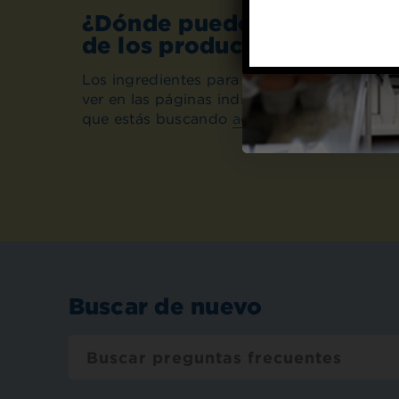
¿Dónde puedo encontrar lo
de los productos de la ma
Los ingredientes para cada uno de nuestro
ver en las páginas individuales del product
que estás buscando
aquí
.
Buscar de nuevo