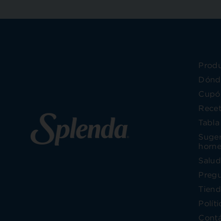
Prod
Dónd
Cupó
Rece
Tabla
Suger
horne
Salud
Pregu
Tiend
Polít
Cont