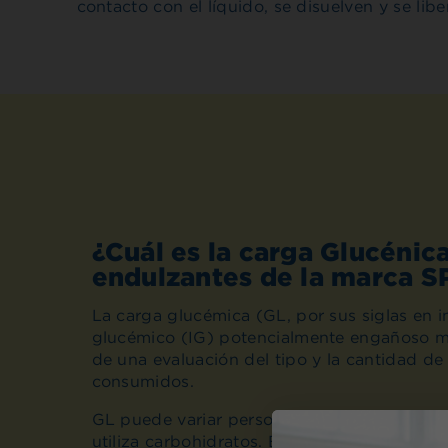
contacto con el líquido, se disuelven y se lib
¿Cuál es la carga Glucénica
endulzantes de la marca 
La carga glucémica (GL, por sus siglas en in
glucémico (IG) potencialmente engañoso m
de una evaluación del tipo y la cantidad de
consumidos.
GL puede variar persona a persona en fun
utiliza carbohidratos. El uso de endulzante