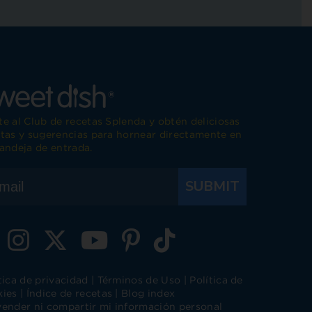
FRECUENTES
e al Club de recetas Splenda y obtén deliciosas
tas y sugerencias para hornear directamente en
andeja de entrada.
SUBMIT
isita Splenda en Facebook
Visita Splenda en Instagram
Visita Splenda en Twitter
Visita Splenda en YouTube
Visita Splenda en Pinterest
Visita Splenda en Tiktok
tica de privacidad
|
Términos de Uso
|
Política de
kies
|
Índice de recetas
|
Blog index
ender ni compartir mi información personal