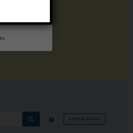
UP
ceive marketing emails
cy policy
ks
o
BUSCAR
CONTÁCTANOS
PREGUNTAS