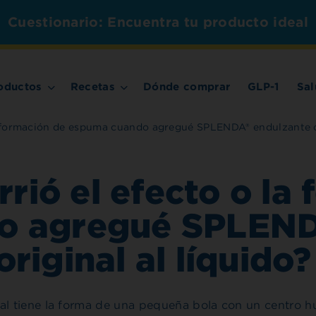
Cuestionario: Encuentra tu producto ideal
oductos
Recetas
Dónde comprar
GLP-1
Sal
a formación de espuma cuando agregué SPLENDA® endulzante or
rió el efecto o la
o agregué SPLEND
original al líquido?
 tiene la forma de una pequeña bola con un centro h