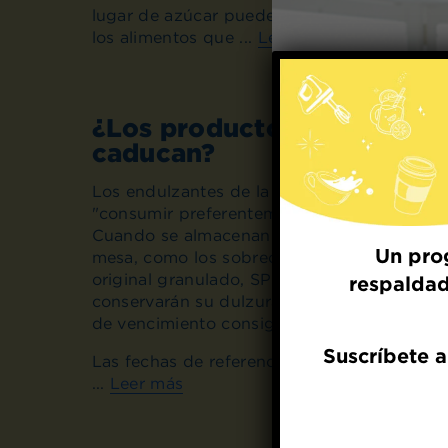
lugar de azúcar puede ayudar a reducir la
los alimentos que ...
Leer más
¿Los productos de la mar
caducan?
Los endulzantes de la marca SPLENDA tiene
"consumir preferentemente antes del".
Cuando se almacenan en un lugar fresco y 
Un pro
mesa, como los sobrecitos, las jarras o la
original granulado, SPLENDA Stevia y Sple
respaldad
conservarán su dulzura y podrán consumirs
de vencimiento consignada en la etiqueta.
Suscríbete a
Las fechas de referencia a continuación son
...
Leer más