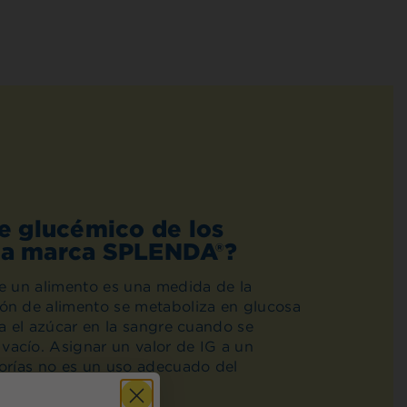
ce glucémico de los
 la marca SPLENDA®?
de un alimento es una medida de la
ón de alimento se metaboliza en glucosa
ta el azúcar en la sangre cuando se
acío. Asignar un valor de IG a un
lorías no es un uso adecuado del