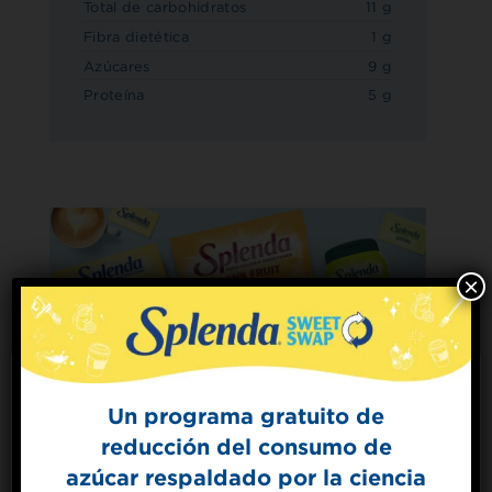
Total de carbohidratos
11 g
Fibra dietética
1 g
Azúcares
9 g
Proteína
5 g
×
Un programa gratuito de
reducción del consumo de
Sign Up for
azúcar respaldado por la ciencia
The Sweet Dish