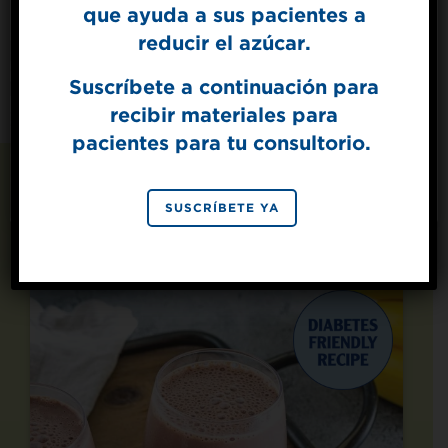
que ayuda a sus pacientes a
Get mouth-watering recipes from the
Splenda test kitchen.
reducir el azúcar.
Suscríbete a continuación para
recibir materiales para
SIGN UP
pacientes para tu consultorio.
By signing up, you agree to receive marketing emails
from Splenda.
Privacy policy
No, thanks
Recetas que también
SUSCRÍBETE YA
te pueden gustar