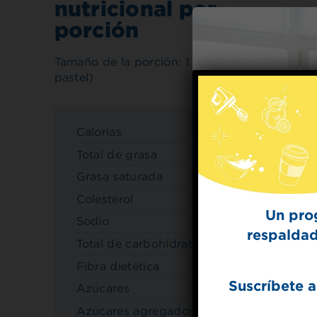
nutricional por
porción
Tamaño de la porción: 1 rebanadas (1/16
pastel)
Calorías
250
Total de grasa
12 g
Grasa saturada
1.5 g
Colesterol
45mg
Un pro
Sodio
120mg
respaldad
Total de carbohidratos
32 g
Fibra dietética
0 g
Suscríbete a
Azúcares
13 g
Azúcares agregados
12 g