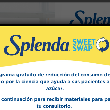
Sp
Sign Up
The Swee
Get mouth-watering r
Splenda test 
grama gratuito de reducción del consumo de
o por la ciencia que ayuda a sus pacientes a 
azúcar.
 continuación para recibir materiales para p
tu consultorio.