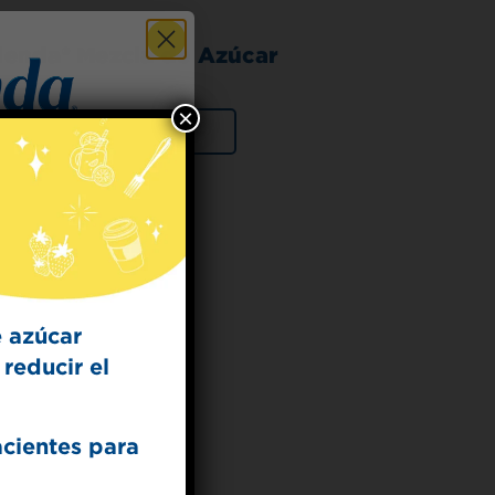
lenda® Mezcla de Azúcar
×
VER PRODUCTO
 for
t Dish
ecipes from the
kitchen.
 azúcar
reducir el
acientes para