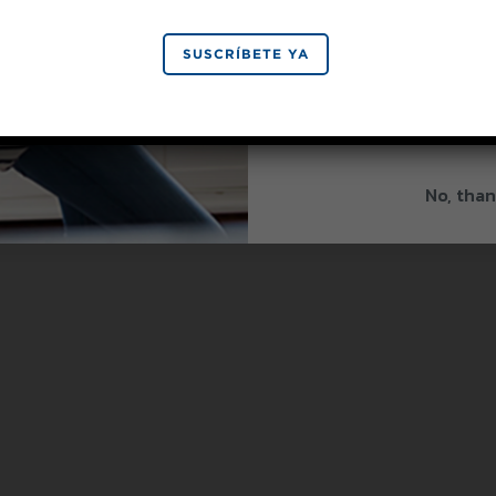
SIGN 
SUSCRÍBETE YA
By signing up, you agree to re
from Splenda.
Priva
No, than