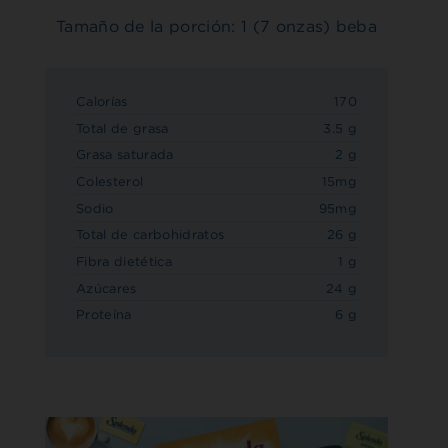
Tamaño de la porción: 1 (7 onzas) beba
Calorías
170
Total de grasa
3.5 g
Grasa saturada
2 g
Colesterol
15mg
Sodio
95mg
Total de carbohidratos
26 g
Fibra dietética
1 g
Azúcares
24 g
Proteína
6 g