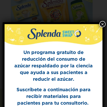
×
Un programa gratuito de
reducción del consumo de
Sign Up for
azúcar respaldado por la ciencia
The Sweet Dish
que ayuda a sus pacientes a
Get mouth-watering recipes from the
Splenda test kitchen.
reducir el azúcar.
Suscríbete a continuación para
recibir materiales para
SIGN UP
pacientes para tu consultorio.
Recetas que también
By signing up, you agree to receive marketing emails