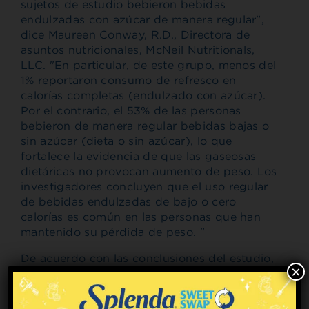
sujetos de estudio bebieron bebidas
endulzadas con azúcar de manera regular",
dice Maureen Conway, R.D., Directora de
asuntos nutricionales, McNeil Nutritionals,
LLC. "En particular, de este grupo, menos del
1% reportaron consumo de refresco en
calorías completas (endulzado con azúcar).
Por el contrario, el 53% de las personas
bebieron de manera regular bebidas bajas o
sin azúcar (dieta o sin azúcar), lo que
fortalece la evidencia de que las gaseosas
dietáricas no provocan aumento de peso. Los
investigadores concluyen que el uso regular
de bebidas endulzadas de bajo o cero
calorías es común en las personas que han
mantenido su pérdida de peso. "
De acuerdo con las conclusiones del estudio,
×
las cuatro razones principales por las que las
personas utilizaron bebidas bajas en calorías
o sin azúcar se notificaron como: