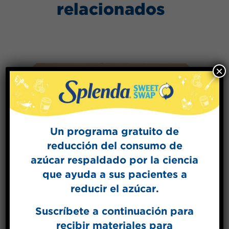
relacionados
×
Un programa gratuito de
reducción del consumo de
azúcar respaldado por la ciencia
que ayuda a sus pacientes a
reducir el azúcar.
Suscríbete a continuación para
SPLENDA® endulzante en
recibir materiales para