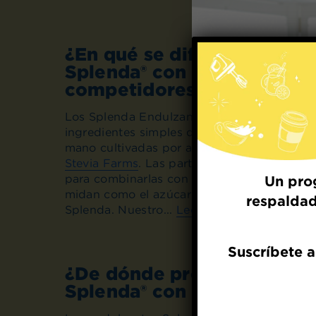
¿En qué se diferencia el e
Splenda® con Stevia de sus
competidores?
Los Splenda Endulzantes Sin Calorías con 
ingredientes simples que incluyen hojas de 
mano cultivadas por agricultores estadoun
Stevia Farms
. Las partes dulces de las hoja
para combinarlas con ingredientes de orige
Un pro
midan como el azúcar y tengan ese sabor du
respaldad
Splenda. Nuestro...
Leer más
Suscríbete a
¿De dónde proviene la dul
Splenda® con Stevia?