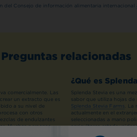
men del Consejo de información alimentaria internacional
Preguntas relacionadas
¿Qué es Splenda
tiva comercialmente. Las
Splenda Stevia es una mezc
 crear un extracto que es
sabor que utiliza hojas de 
bido a su nivel de
Splenda Stevia Farms
. La 
procesa con otros
actualmente en el extranjer
mezclas de endulzantes
seleccionadas a mano poli
car. Muchas personas
agricultores estadounidens
de Florida. Las partes dulc