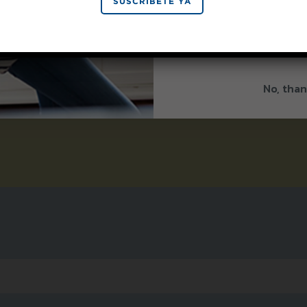
SIGN 
orías obtienen su sabor
SUSCRÍBETE YA
o derivado de las hojas
ia seleccionadas a mano
By signing up, you agree to re
lenda en EE. UU.
from Splenda.
Priva
e libre y se endulzan con
celente para que puedas
No, than
 ...
Leer más