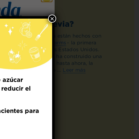
×
a Splenda® Stevia?
in Calorías con Stevia están hechos con
as en
Splenda Stevia Farms
- la primera
 for
lmente integrada en los Estados Unidos.
t Dish
res en Florida Central ha construido una
stadounidense porque hasta ahora, la
 cultivado y procesado ...
Leer más
ecipes from the
kitchen.
 azúcar
reducir el
acientes para