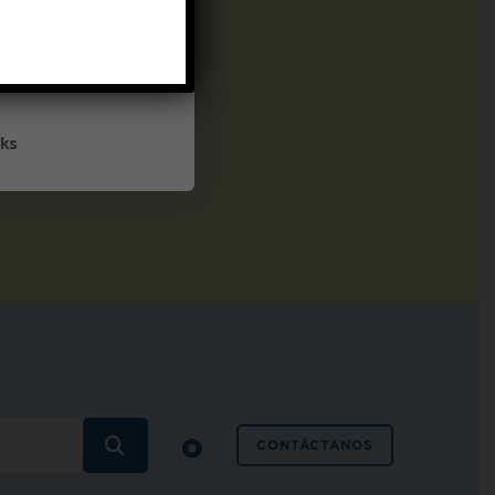
UP
ceive marketing emails
cy policy
ks
o
BUSCAR
CONTÁCTANOS
PREGUNTAS