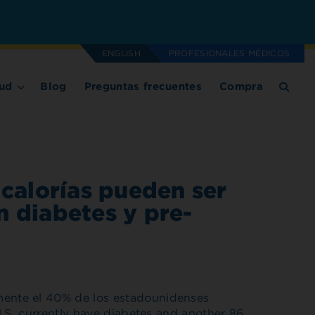
ENGLISH
PROFESIONALES MÉDICOS
ud
Blog
Preguntas frecuentes
Compra
 calorías pueden ser
n diabetes y pre-
ente el 40% de los estadounidenses
U.S. currently have diabetes and another 86