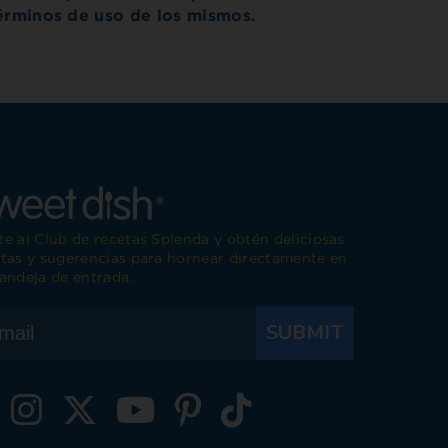
términos de uso de los mismos.
e al Club de recetas Splenda y obtén deliciosas
tas y sugerencias para hornear directamente en
andeja de entrada.
SUBMIT
isita Splenda en Facebook
Visita Splenda en Instagram
Visita Splenda en Twitter
Visita Splenda en YouTube
Visita Splenda en Pinterest
Visita Splenda en Tiktok