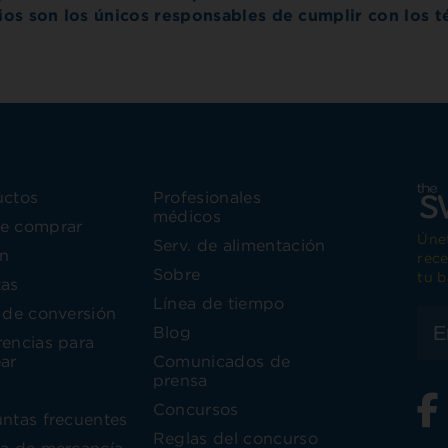
rios son los únicos responsables de cumplir con los 
uctos
Profesionales
médicos
e comprar
Únet
Serv. de alimentación
n
rece
Sobre
tu b
tas
Línea de tiempo
 de conversión
Blog
encias para
ar
Comunicados de
prensa
V
Concursos
ntas frecuentes
Reglas del concurso