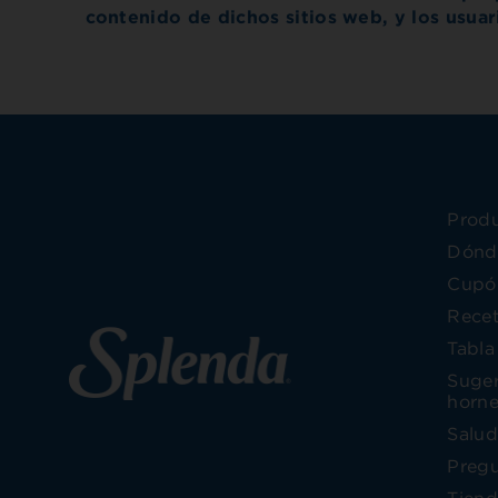
contenido de dichos sitios web, y los usua
Prod
Dónd
Cupó
Rece
Tabla
Suger
horne
Salud
Pregu