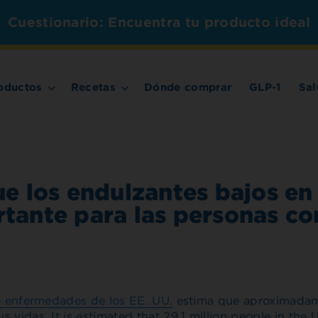
Cuestionario: Encuentra tu producto ideal
oductos
Recetas
Dónde comprar
GLP-1
Sal
e los endulzantes bajos en
tante para las personas co
de enfermedades de los EE. UU.
estima que aproximadam
 vidas. It is estimated that 29.1 million people in the 