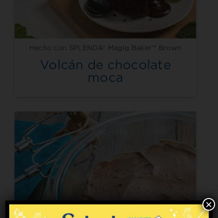
Hecho con SPLENDA® Magig Baker™ Brown
Volcán de chocolate
moca
×