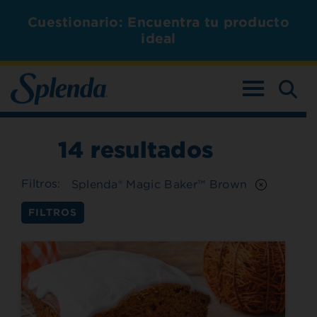
Cuestionario: Encuentra tu producto
ideal
ALTERNAR L
14
resultados
Filtros:
Splenda® Magic Baker™ Brown
FILTROS