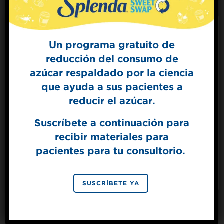
Un programa gratuito de
reducción del consumo de
Sign Up for
Hecho con SPLENDA® Magig Baker™ Brown
azúcar respaldado por la ciencia
The Sweet Dish
Glaseado de moca
que ayuda a sus pacientes a
Get mouth-watering recipes from the
Splenda test kitchen.
esponjoso
reducir el azúcar.
Suscríbete a continuación para
recibir materiales para
SIGN UP
pacientes para tu consultorio.
By signing up, you agree to receive marketing emails
from Splenda.
Privacy policy
No, thanks
SUSCRÍBETE YA