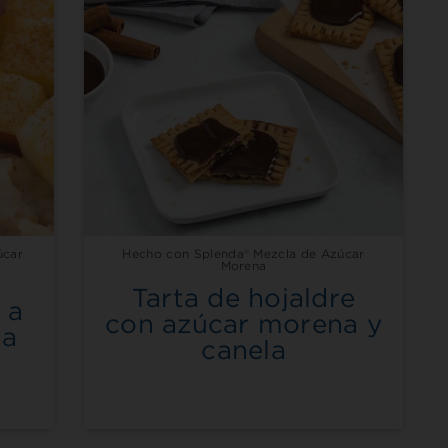
úcar
Hecho con Splenda® Mezcla de Azúcar
Morena
Tarta de hojaldre
 a
con azúcar morena y
na
canela