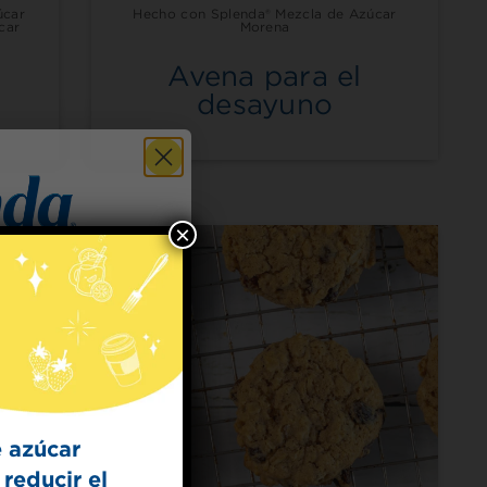
úcar
Hecho con Splenda® Mezcla de Azúcar
car
Morena
Avena para el
desayuno
×
 for
t Dish
ecipes from the
kitchen.
 azúcar
reducir el