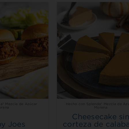
a® Mezcla de Azúcar
Hecho con Splenda® Mezcla de Az
orena
Morena
Cheesecake si
py Joes
corteza de calab