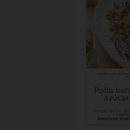
Hecho con Splend
M
Pollo ba
azúca
Cumple con las orie
establec
American Diab