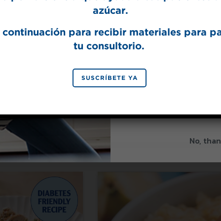
azúcar.
 continuación para recibir materiales para p
tu consultorio.
a® Mezcla de Azúcar
Hecho con Splenda® Mezcla de Az
orena
Morena y Splenda® Mezcla de Azú
SIGN 
SUSCRÍBETE YA
 de masa
Minimuffins de
galletas
chips de banan
By signing up, you agree to re
from Splenda.
Priva
ntaciones nutricionales
idas por el
etes Association®
No, than