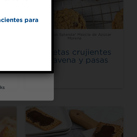
acientes para
úcar
Hecho con Splenda® Mezcla de Azúcar
car
Morena
UP
Galletas crujientes
a
de avena y pasas
ceive marketing emails
cy policy
ks