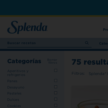
Pr
Cate
75
result
Categorías
Borrar
filtros
Aperitivos y
Filtros:
Splenda®
refrigerios
Panes
Desayuno
Pasteles
Dulces
Cookies