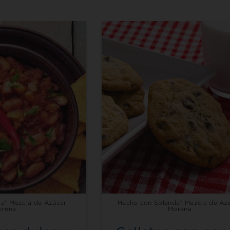
a® Mezcla de Azúcar
Hecho con Splenda® Mezcla de Az
orena
Morena