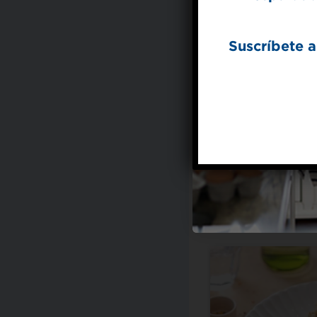
Suscríbete a
Hecho con Splend
M
Hummus
para 
Cumple con las orie
establec
American Diab