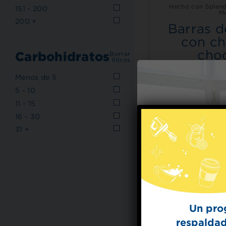
Hecho con Splend
151 - 200
M
200 +
Barras d
con ch
cho
Carbohidratos
Borrar
filtros
Menos de 5
5 - 10
11 - 15
16 - 30
31 +
Un pro
respaldad