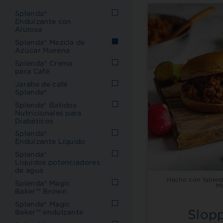
Splenda®
Endulzante con
Alulosa
Splenda® Mezcla de
Azúcar Morena
Splenda® Crema
para Café
Jarabe de café
Splenda®
Splenda® Batidos
Nutricionales para
Diabéticos
Splenda®​​​​​​​
Endulzante Líquido
Splenda®
Líquidos potenciadores
de agua
Hecho con Splend
Splenda® Magic
M
Baker™ Brown
Splenda® Magic
Slop
Baker™ endulzante