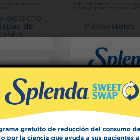
a® Mezcla de Azúcar
Hecho con Splenda® Mezcla de Az
orena
Morena y Splenda® Mezcla de Azú
e pistacho
ispas de
Minipasteles
colate
Sign Up
The Swee
Get mouth-watering r
Splenda test 
grama gratuito de reducción del consumo de
o por la ciencia que ayuda a sus pacientes a 