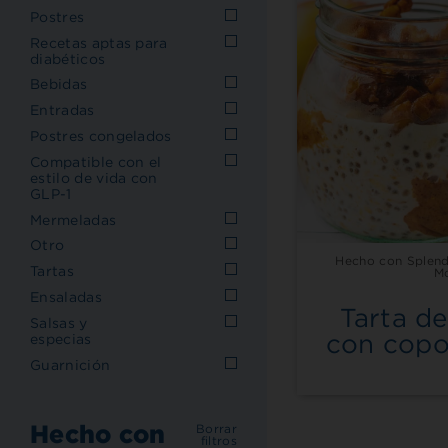
Postres
Recetas aptas para
diabéticos
Bebidas
Entradas
Postres congelados
Compatible con el
estilo de vida con
GLP-1
Mermeladas
Otro
Hecho con Splend
Tartas
M
Ensaladas
Tarta d
Salsas y
con copo
especias
Guarnición
Hecho con
Borrar
filtros